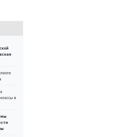
ской
асная
спекте
а
на
классы в
емы
ести
вы