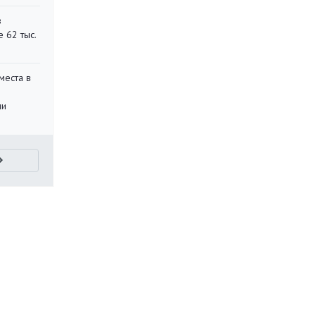
в
 62 тыс.
места в
ли