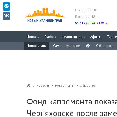
Погода:
+20.8°
Вакансии:
48
81.41$
94.06€
21.86zł
Новости
Работа
Недвижимость
Афиша
Туриз
Новости дня
Самое читаемое
@
Общество
Новости
Новости дня
Общество
Фонд капремонта показа
Черняховске после заме