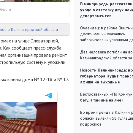
В минприроды рассказали
бласти
уходе в отставку двух на
департаментов
Очевидец: в районе Виштын
ков в Калининградской области
десять машин оказались
заблокированы упавшими д
домах на улице Элеваторной,
а. Как сообщает пресс-служба
Два человека погибли на во
ная организация провела ремонт
Калининградской области за
стропильную систему и уложили
Новости Калининграда: но
губернатора, аудит транс
й включены дома № 12-18 и № 17.
афиша на выходные
Беспрозванных: «По Коммун
бегу, а там яма на яме»
Во время рейда в Калининг
области выявили 58 гулявш
подростков