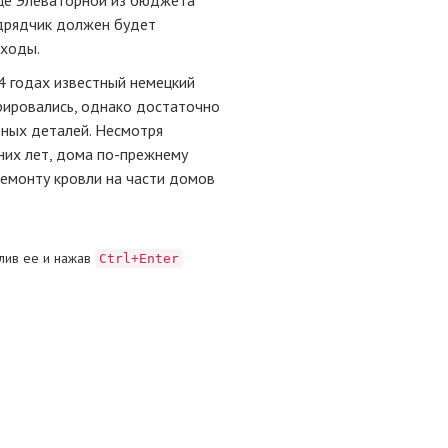
одрядчик должен будет
оходы.
4 годах известный немецкий
врировались, однако достаточно
ьных деталей. Несмотря
них лет, дома по-прежнему
ремонту кровли на части домов
лив ее и нажав
Ctrl+Enter