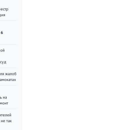
еестр
дия
 6
ной
 суд
для жалоб
самокатах
ь на
монт
ителей
 не так