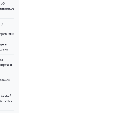
 об
чальников
ца
еревьями
де в
 день
га
порта и
альной
радской
их ночью