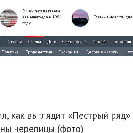
О чём писали газеты
Калининграда в 1991
Главные новости дня
году
м
Справка
Скидки
Дети
Спецпроекты
Свадьба
Гороскопы
Политика
Происшествия
Экономика
Деловые новости
Фот
л, как выглядит «Пестрый ряд»
ны черепицы (фото)