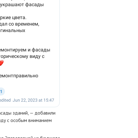
асады зданий, — добавили
иду с особым вниманием
це Элеваторной из бюджета