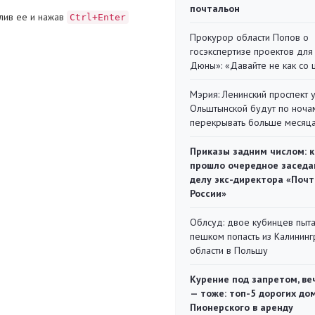
почтальон
лив ее и нажав
Ctrl+Enter
Прокурор области Попов о
госэкспертизе проектов для
Дюны»: «Давайте не как со
Мэрия: Ленинский проспект 
Ольштынской будут по ноча
перекрывать больше месяц
Приказы задним числом: к
прошло очередное заседа
делу экс-директора «Поч
России»
Облсуд: двое кубинцев пыта
пешком попасть из Калинин
области в Польшу
Курение под запретом, ве
— тоже: топ-5 дорогих до
Пионерского в аренду