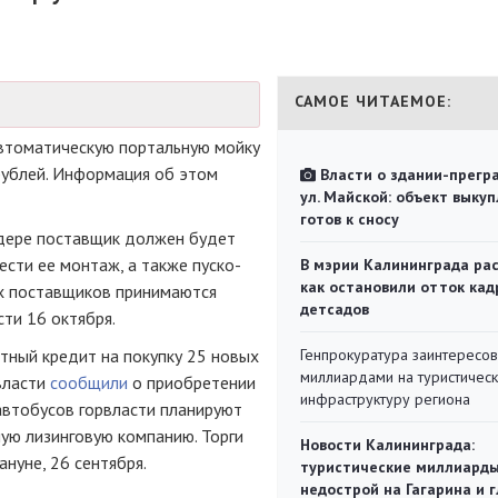
САМОЕ ЧИТАЕМОЕ:
втоматическую портальную мойку
 рублей. Информация об этом
Власти о здании-прегр
ул. Майской: объект выкуп
готов к сносу
ндере поставщик должен будет
ести ее монтаж, а также пуско-
В мэрии Калининграда рас
как остановили отток кад
х поставщиков принимаются
детсадов
сти 16 октября.
отный кредит на покупку 25 новых
Генпрокуратура заинтересов
миллиардами на туристичес
власти
сообщили
о приобретении
инфраструктуру региона
автобусов горвласти планируют
ную лизинговую компанию. Торги
Новости Калининграда:
ануне, 26 сентября.
туристические миллиарды
недострой на Гагарина и 