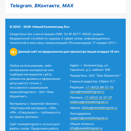
Telegram
,
ВКонтакте
,
MAX
© 2003 - 2026 «Новый Калининград.Ru»
Свидетельство о регистрации СМИ: Эл № ФС77-43520, выдано
Федеральной службой по надзору в сфере связи, информационных
технологий и массовых коммуникаций (Роскомнадзор) 17 января 2011 г.
Данный сайт не предназначен для просмотра лицам младше 18 лет.
18+
Адрес: г. Калининград, ул.
Любое использование, либо
Гаражная, д.2, кабинет 308
копирование материалов или
подборки материалов сайта,
Учредитель: ЗАО "Твик Маркетинг"
элементов дизайна и оформления
Главный редактор: Обрехт О.Г.
допускается только с
Редакция:
+7 (4012) 99-21-76
письменного разрешения
news@newkaliningrad.ru
правообладателя - ЗАО «Твик
Маркетинг».
Реклама:
+7 (4012) 31-07-07
reklama@newkaliningrad.ru
Материалы с пометкой «Бизнес»,
Афиша:
afisha@newkaliningrad.ru
«Партнерский материал», «ПМ»,
«PR», «Спецпроект» - публикуются
Техподдержка:
на правах рекламы.
support@newkaliningrad.ru
Общие вопросы:
Сайт newkaliningrad.ru использует
info@newkaliningrad.ru
файлы cookie. Продолжая работу