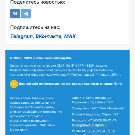
Поделитесь новостью:
Подпишитесь на нас:
Telegram
,
ВКонтакте
,
MAX
© 2003 - 2026 «Новый Калининград.Ru»
Свидетельство о регистрации СМИ: Эл № ФС77-43520, выдано
Федеральной службой по надзору в сфере связи, информационных
технологий и массовых коммуникаций (Роскомнадзор) 17 января 2011 г.
Данный сайт не предназначен для просмотра лицам младше 18 лет.
18+
Адрес: г. Калининград, ул.
Любое использование, либо
Гаражная, д.2, кабинет 308
копирование материалов или
подборки материалов сайта,
Учредитель: ЗАО "Твик Маркетинг"
элементов дизайна и оформления
Главный редактор: Обрехт О.Г.
допускается только с
Редакция:
+7 (4012) 99-21-76
письменного разрешения
news@newkaliningrad.ru
правообладателя - ЗАО «Твик
Маркетинг».
Реклама:
+7 (4012) 31-07-07