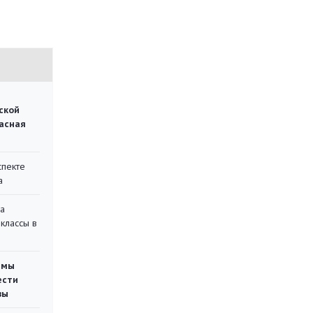
ской
асная
спекте
а
на
классы в
емы
ести
вы