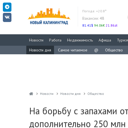
Погода:
+20.8°
Вакансии:
48
81.41$
94.06€
21.86zł
Новости
Работа
Недвижимость
Афиша
Туриз
Новости дня
Самое читаемое
@
Общество
Новости
Новости дня
Общество
На борьбу с запахами о
дополнительно 250 млн