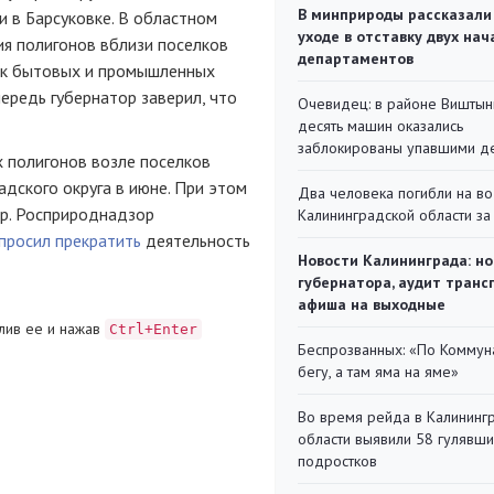
В минприроды рассказали
и в Барсуковке. В областном
уходе в отставку двух на
ия полигонов вблизи поселков
департаментов
ток бытовых и промышленных
ередь губернатор заверил, что
Очевидец: в районе Виштын
десять машин оказались
заблокированы упавшими д
 полигонов возле поселков
адского округа в июне. При этом
Два человека погибли на во
р. Росприроднадзор
Калининградской области за
просил прекратить
деятельность
Новости Калининграда: но
губернатора, аудит транс
афиша на выходные
лив ее и нажав
Ctrl+Enter
Беспрозванных: «По Коммун
бегу, а там яма на яме»
Во время рейда в Калининг
области выявили 58 гулявш
подростков