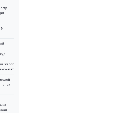
еестр
дия
 6
ной
 суд
для жалоб
самокатах
ителей
 не так
ь на
монт