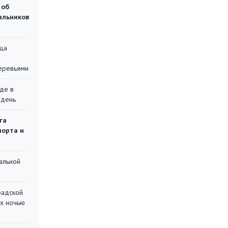
 об
чальников
ца
еревьями
де в
 день
га
порта и
альной
радской
их ночью