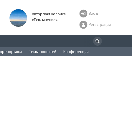
Вход
Авторская колонка
«Есть мнение»
Регистрация
орепортажи
Темы новостей
Конференции