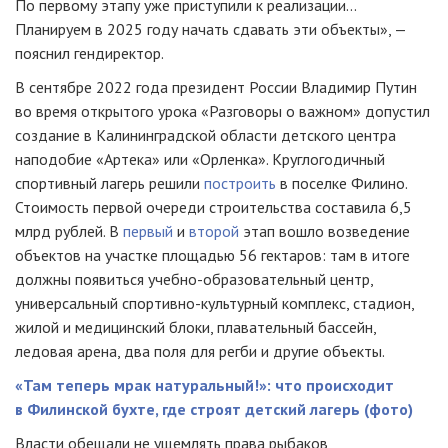
По первому этапу уже приступили к реализации...
Планируем в 2025 году начать сдавать эти объекты», —
пояснил гендиректор.
В сентябре 2022 года президент России Владимир Путин
во время открытого урока «Разговоры о важном» допустил
создание в Калининградской области детского центра
наподобие «Артека» или «Орленка». Круглогодичный
спортивный лагерь решили
построить
в поселке Филино.
Стоимость первой очереди строительства составила 6,5
млрд рублей. В
первый
и
второй
этап вошло возведение
объектов на участке площадью 56 гектаров: там в итоге
должны появиться учебно-образовательный центр,
универсальный спортивно-культурный комплекс, стадион,
жилой и медицинский блоки, плавательный бассейн,
ледовая арена, два поля для регби и другие объекты.
«Там теперь мрак натуральный!»: что происходит
в Филинской бухте, где строят детский лагерь (фото)
Власти обещали не ущемлять права рыбаков