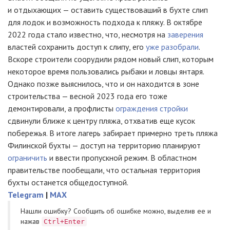
и отдыхающих — оставить существоваший в бухте слип
для лодок и возможность подхода к пляжу. В октябре
2022 года стало известно, что, несмотря на
заверения
властей сохранить доступ к слипу, его
уже разобрали
.
Вскоре строители соорудили рядом новый слип, которым
некоторое время пользовались рыбаки и ловцы янтаря.
Однако позже выяснилось, что и он находится в зоне
строительства — весной 2023 года его тоже
демонтировали, а профлисты
ограждения стройки
сдвинули ближе к центру пляжа, отхватив еще кусок
побережья. В итоге лагерь забирает примерно треть пляжа
Филинской бухты — доступ на территорию планируют
ограничить
и ввести пропускной режим. В областном
правительстве пообещали, что остальная территория
бухты останется общедоступной.
Telegram
|
MAX
Нашли ошибку? Cообщить об ошибке можно, выделив ее и
нажав
Ctrl+Enter