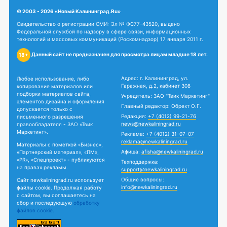
© 2003 - 2026 «Новый Калининград.Ru»
Свидетельство о регистрации СМИ: Эл № ФС77-43520, выдано
Федеральной службой по надзору в сфере связи, информационных
технологий и массовых коммуникаций (Роскомнадзор) 17 января 2011 г.
Данный сайт не предназначен для просмотра лицам младше 18 лет.
18+
Адрес: г. Калининград, ул.
Любое использование, либо
Гаражная, д.2, кабинет 308
копирование материалов или
подборки материалов сайта,
Учредитель: ЗАО "Твик Маркетинг"
элементов дизайна и оформления
Главный редактор: Обрехт О.Г.
допускается только с
Редакция:
+7 (4012) 99-21-76
письменного разрешения
news@newkaliningrad.ru
правообладателя - ЗАО «Твик
Маркетинг».
Реклама:
+7 (4012) 31-07-07
reklama@newkaliningrad.ru
Материалы с пометкой «Бизнес»,
Афиша:
afisha@newkaliningrad.ru
«Партнерский материал», «ПМ»,
«PR», «Спецпроект» - публикуются
Техподдержка:
на правах рекламы.
support@newkaliningrad.ru
Общие вопросы:
Сайт newkaliningrad.ru использует
info@newkaliningrad.ru
файлы cookie. Продолжая работу
с сайтом, вы соглашаетесь на
сбор и последующую
обработку
файлов cookie.