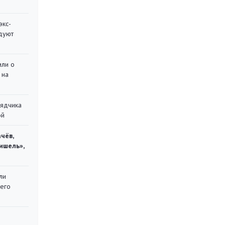
экс-
дуют
или о
 на
рядчика
ой
чёв,
ишель»,
ли
 его