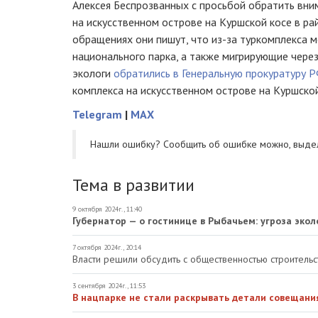
Алексея Беспрозванных с просьбой обратить вни
на искусственном острове на Куршской косе в ра
обращениях они пишут, что из-за туркомплекса 
национального парка, а также мигрирующие через
экологи
обратились в Генеральную прокуратуру 
комплекса на искусственном острове на Куршской
Telegram
|
MAX
Нашли ошибку? Cообщить об ошибке можно, выде
Тема в развитии
9 октября 2024г., 11:40
Губернатор — о гостинице в Рыбачьем: угроза эко
7 октября 2024г., 20:14
Власти решили обсудить с общественностью строительс
3 сентября 2024г., 11:53
В нацпарке не стали раскрывать детали совещани