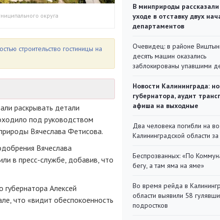
В минприроды рассказали
ниципального округа
уходе в отставку двух на
департаментов
Очевидец: в районе Виштын
остью строительство гостиницы на
десять машин оказались
заблокированы упавшими д
Новости Калининграда: но
губернатора, аудит транс
афиша на выходные
тали раскрывать детали
роходило под руководством
Два человека погибли на во
природы Вячеслава Фетисова.
Калининградской области за
одобрения Вячеслава
Беспрозванных: «По Коммун
ли в пресс-службе, добавив, что
бегу, а там яма на яме»
Во время рейда в Калининг
о губернатора Алексей
области выявили 58 гулявш
але, что «видит обеспокоенность
подростков