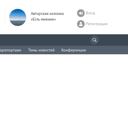
Вход
Авторская колонка
«Есть мнение»
Регистрация
орепортажи
Темы новостей
Конференции