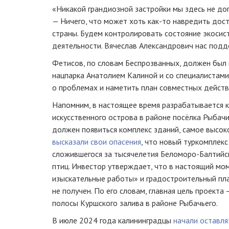
«Никакой грандиозной застройки мы здесь не доп
— Ничего, что может хоть как-то навредить дос
страны. Будем контролировать состояние экосис
деятельности. Вячеслав Александрович нас подд
Фетисов, по словам Беспрозванных, должен был 
нацпарка Анатолием Калиной и со специалистами
о проблемах и наметить план совместных действ
Напомним, в настоящее время разрабатывается 
искусственного острова в районе посёлка Рыбачи
должен появиться комплекс зданий, самое высоко
высказали свои опасения
, что новый туркомплекс
сложившегося за тысячелетия Беломоро-Балтийс
птиц. Инвестор утверждает, что в настоящий мо
изыскательные работы» и градостроительный пла
не получен. По его словам, главная цель проекта
полосы Куршского залива в районе Рыбачьего.
В июле 2024 года калининградцы
начали оставля