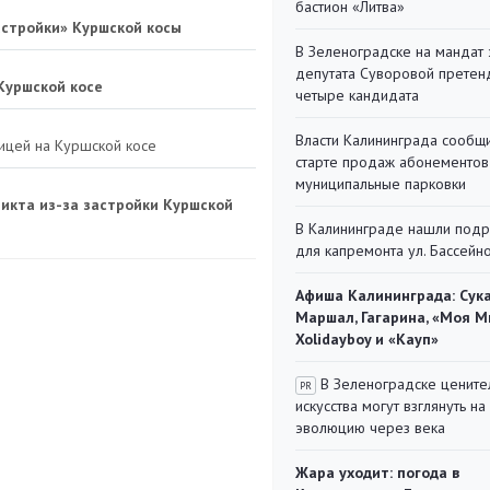
бастион «Литва»
астройки» Куршской косы
В Зеленоградске на мандат 
депутата Суворовой претен
Куршской косе
четыре кандидата
Власти Калининграда сообщ
ницей на Куршской косе
старте продаж абонементов
муниципальные парковки
икта из-за застройки Куршской
В Калининграде нашли под
для капремонта ул. Бассейн
Афиша Калининграда: Сука
Маршал, Гагарина, «Моя М
Xolidayboy и «Кауп»
В Зеленоградске цените
PR
искусства могут взглянуть на
эволюцию через века
Жара уходит: погода в