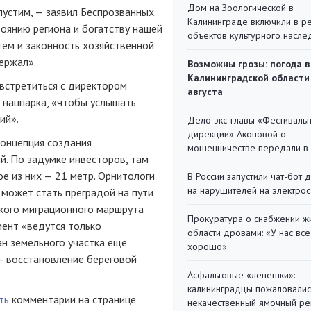
Дом на Зоологической в
устим, — заявил Беспрозванных.
Калининграде включили в р
тоянию региона и богатству нашей
объектов культурного насле
тем и законность хозяйственной
ержал».
Возможны грозы: погода в
Калининградской области
встретиться с директором
августа
 нацпарка, «чтобы услышать
ий».
Дело экс-главы «Фестиваль
дирекции» Акоповой о
концепция создания
мошенничестве передали в
й. По задумке инвесторов, там
е из них — 21 метр. Орнитологи
В России запустили чат-бот 
на нарушителей на электро
 может стать преградой на пути
кого миграционного маршрута
Прокуратура о снабжении ж
мент «ведутся только
области дровами: «У нас все
н земельного участка еще
хорошо»
 — восстановление береговой
Асфальтовые «лепешки»:
калининградцы пожаловалис
ть
комментарии на странице
некачественный ямочный ре