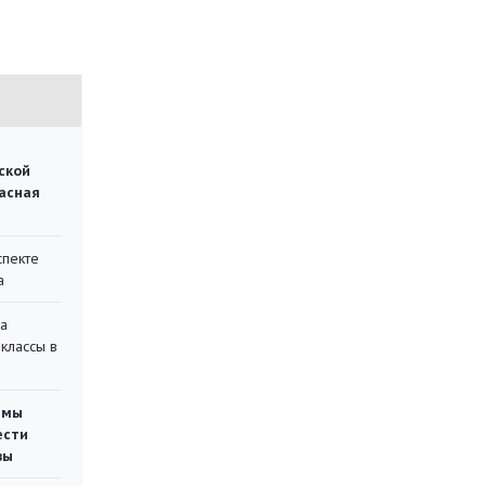
ской
асная
спекте
а
на
классы в
емы
ести
вы