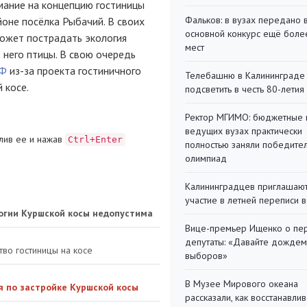
мание на концепцию гостиницы
Фальков: в вузах передано 
йоне посёлка Рыбачий. В своих
основной конкурс ещё более
может пострадать экология
мест
 него птицы. В свою очередь
РФ
из-за проекта гостиничного
Телебашню в Калининграде
 косе.
подсветить в честь 80-летия
Ректор МГИМО: бюджетные 
ведущих вузах практически
лив ее и нажав
Ctrl+Enter
полностью заняли победите
олимпиад
Калининградцев приглашают
участие в летней переписи 
логии Куршской косы недопустима
Вице-премьер Ищенко о пе
депутаты: «Давайте дождем
тво гостиницы на косе
выборов»
В Музее Мирового океана
я по застройке Куршской косы
рассказали, как восстанавли