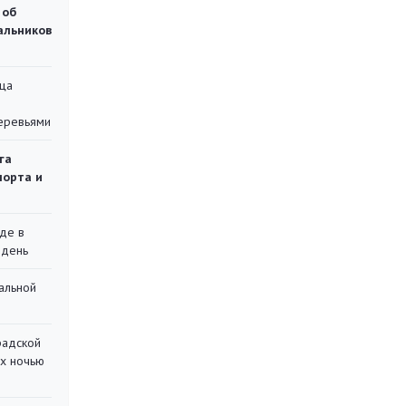
 об
чальников
ца
еревьями
га
порта и
де в
 день
альной
радской
их ночью