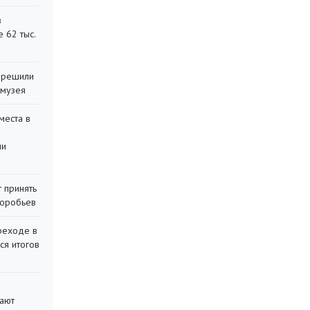
в
 62 тыс.
 решили
 музея
места в
ли
 принять
воробьев
реходе в
ся итогов
вают