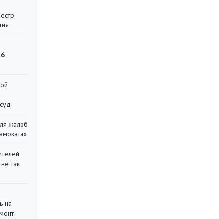
еестр
дия
 6
ной
 суд
для жалоб
самокатах
ителей
 не так
ь на
монт