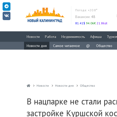
Погода:
+20.8°
Вакансии:
48
81.41$
94.06€
21.86zł
Новости
Работа
Недвижимость
Афиша
Туриз
Новости дня
Самое читаемое
@
Общество
Новости
Новости дня
Общество
В нацпарке не стали ра
застройке Куршской ко