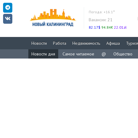
Погода:
+16.1°
Вакансии:
21
82.17$
94.84€
22.01zł
Новости
Работа
Недвижимость
Афиша
Туриз
Новости дня
Самое читаемое
@
Общество