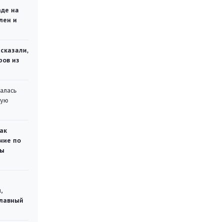
аде на
лен и
сказали,
ров из
алась
кую
ак
ние по
ты
,
главный