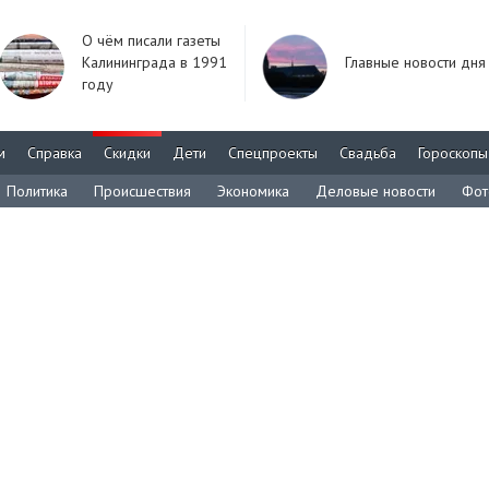
О чём писали газеты
Калининграда в 1991
Главные новости дня
году
м
Справка
Скидки
Дети
Спецпроекты
Свадьба
Гороскопы
Политика
Происшествия
Экономика
Деловые новости
Фот