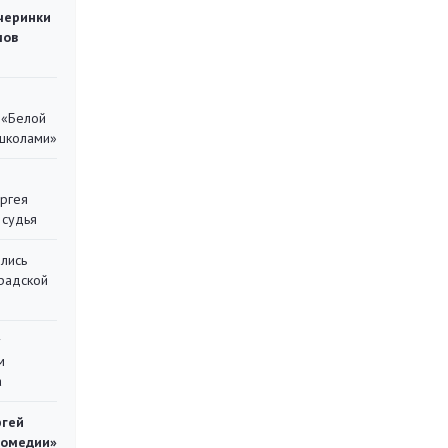
черинки
мов
 «Белой
 школами»
ергея
 судья
лись
градской
у
м
а
ргей
комедии»