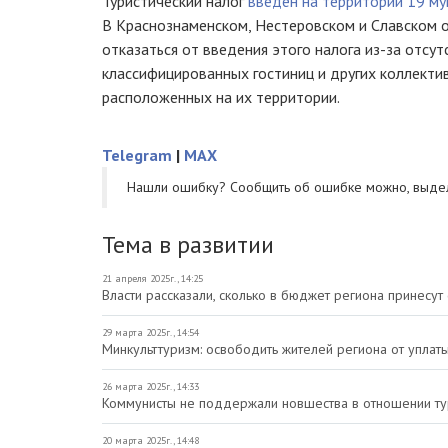
Туристический налог
введён на территории 19 му
В Краснознаменском, Нестеровском и Славском 
отказаться от введения этого налога из-за отсу
классифицированных гостиниц и других коллекти
расположенных на их территории.
Telegram
|
MAX
Нашли ошибку? Cообщить об ошибке можно, выде
Тема в развитии
21 апреля 2025г., 14:25
Власти рассказали, сколько в бюджет региона принесут
29 марта 2025г., 14:54
Минкульттуризм: освободить жителей региона от уплат
26 марта 2025г., 14:33
Коммунисты не поддержали новшества в отношении ту
20 марта 2025г., 14:48