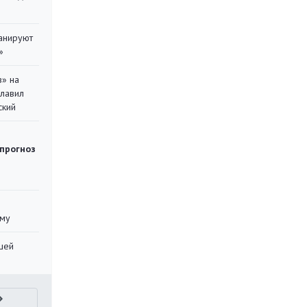
ланируют
»
в» на
главил
ский
 прогноз
уму
шей