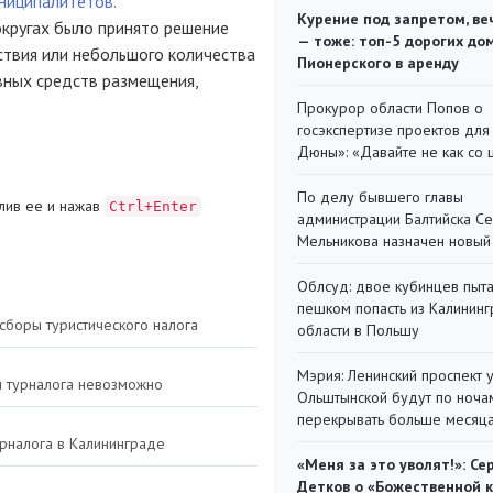
ниципалитетов.
Курение под запретом, ве
округах было принято решение
— тоже: топ-5 дорогих до
тствия или небольшого количества
Пионерского в аренду
вных средств размещения,
Прокурор области Попов о
госэкспертизе проектов для
Дюны»: «Давайте не как со
По делу бывшего главы
лив ее и нажав
Ctrl+Enter
администрации Балтийска С
Мельникова назначен новый
Облсуд: двое кубинцев пыта
пешком попасть из Калинин
 сборы туристического налога
области в Польшу
Мэрия: Ленинский проспект 
ы турналога невозможно
Ольштынской будут по ноча
перекрывать больше месяц
рналога в Калининграде
«Меня за это уволят!»: Се
Детков о «Божественной 