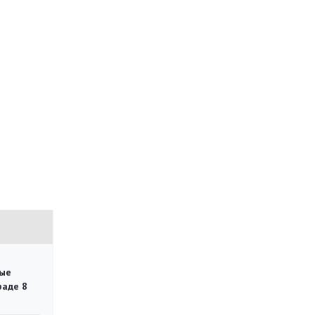
ые
раде 8