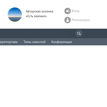
Вход
Авторская колонка
«Есть мнение»
Регистрация
орепортажи
Темы новостей
Конференции