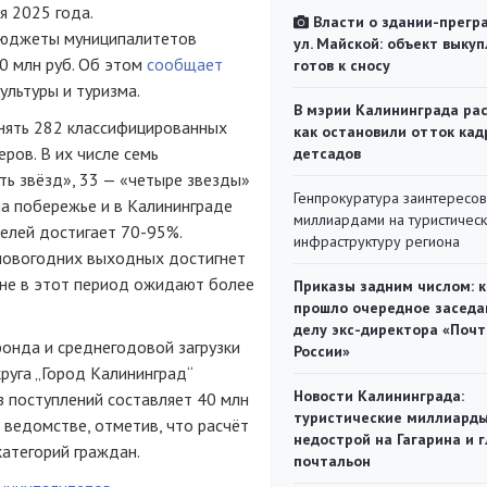
я 2025 года.
Власти о здании-прегр
 бюджеты муниципалитетов
ул. Майской: объект выкуп
0 млн руб. Об этом
сообщает
готов к сносу
ультуры и туризма.
В мэрии Калининграда рас
инять 282 классифицированных
как остановили отток кад
ров. В их числе семь
детсадов
ть звёзд», 33 — «четыре звезды»
Генпрокуратура заинтересов
 на побережье и в Калининграде
миллиардами на туристичес
телей достигает 70-95%.
инфраструктуру региона
 новогодних выходных достигнет
оне в этот период ожидают более
Приказы задним числом: к
прошло очередное заседа
делу экс-директора «Поч
фонда и среднегодовой загрузки
России»
руга „Город Калининград“
Новости Калининграда:
з поступлений составляет 40 млн
туристические миллиарды
в ведомстве, отметив, что расчёт
недострой на Гагарина и 
атегорий граждан.
почтальон