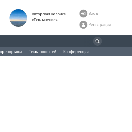
Вход
Авторская колонка
«Есть мнение»
Регистрация
орепортажи
Темы новостей
Конференции