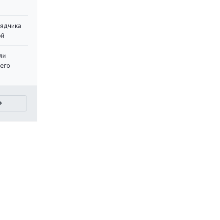
рядчика
ой
ли
 его