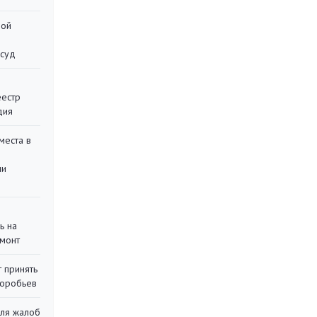
ной
 суд
еестр
дия
места в
ли
ь на
монт
 принять
воробьев
для жалоб