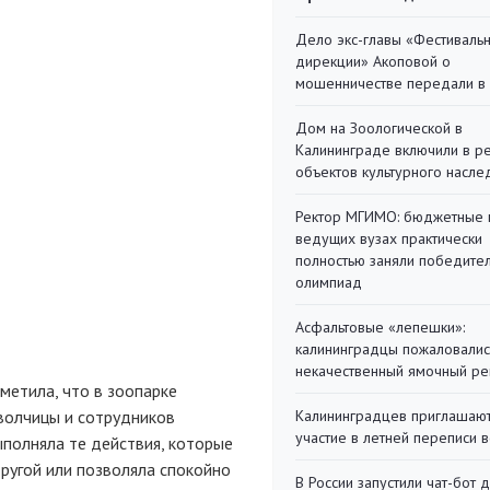
Дело экс-главы «Фестиваль
дирекции» Акоповой о
мошенничестве передали в
Дом на Зоологической в
Калининграде включили в р
объектов культурного насле
Ректор МГИМО: бюджетные 
ведущих вузах практически
полностью заняли победите
олимпиад
Асфальтовые «лепешки»:
калининградцы пожаловалис
некачественный ямочный ре
метила, что в зоопарке
 волчицы и сотрудников
Калининградцев приглашают
участие в летней переписи 
полняла те действия, которые
ругой или позволяла спокойно
В России запустили чат-бот 