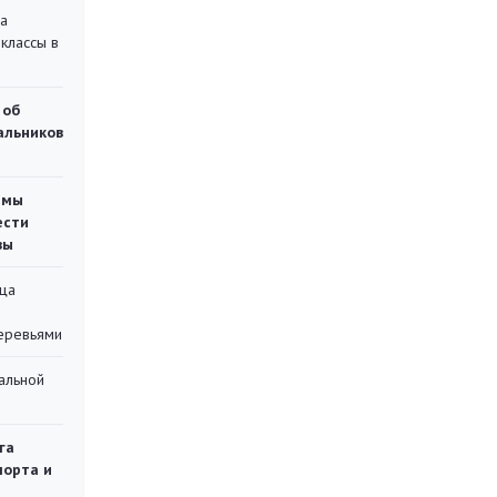
на
классы в
 об
чальников
емы
ести
вы
ца
еревьями
альной
га
порта и