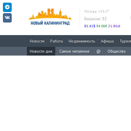
Погода:
+19.2°
Вакансии:
32
81.41$
94.06€
21.86zł
Новости
Работа
Недвижимость
Афиша
Туриз
Новости дня
Самое читаемое
@
Общество