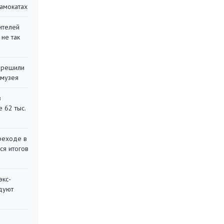
самокатах
ителей
 не так
 решили
 музея
в
 62 тыс.
реходе в
ся итогов
экс-
дуют