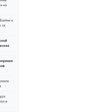
рены
ти на
 Балтии и
ю за
ской
асная
черинки
мов
спекте
а
тура
кол в