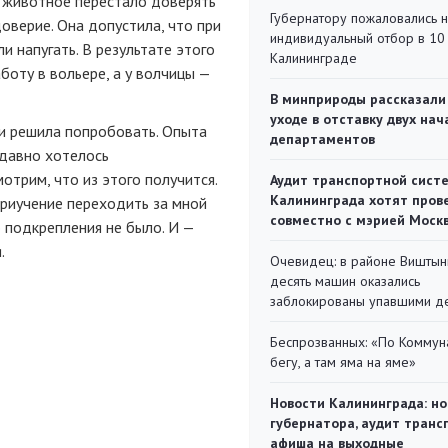
о животное перестало доверять
Губернатору пожаловались 
оверие. Она допустила, что при
индивидуальный отбор в 10 
и напугать. В результате этого
Калининграде
боту в вольере, а у волчицы —
В минприроды рассказали
уходе в отставку двух на
, и решила попробовать. Опыта
департаментов
 (давно хотелось
трим, что из этого получится.
Аудит транспортной сист
Калининграда хотят пров
приучение переходить за мной
совместно с мэрией Моск
о подкрепления не было. И —
.
Очевидец: в районе Виштын
десять машин оказались
заблокированы упавшими д
Беспрозванных: «По Коммун
бегу, а там яма на яме»
Новости Калининграда: но
губернатора, аудит транс
афиша на выходные