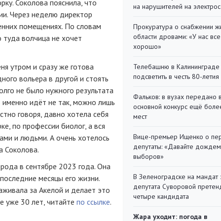
рку. Соколова пояснила, что
на нарушителей на электро
ии. Через неделю директор
ренних помещениях. По словам
Прокуратура о снабжении ж
области дровами: «У нас все
о туда волчица не хочет
хорошо»
ня утром и сразу же готова
Телебашню в Калининграде
подсветить в честь 80-летия
дного вольера в другой и стоять
долго не было нужного результата
Фальков: в вузах передано 
о именно идёт не так, можно лишь
основной конкурс ещё более
честно говоря, давно хотела себя
мест
ке, по профессии биолог, а вся
Вице-премьер Ищенко о пе
гами и людьми. А очень хотелось
депутаты: «Давайте дождем
а Соколова.
выборов»
рода в сентябре 2023 года. Она
В Зеленоградске на мандат 
последние месяцы его жизни.
депутата Суворовой претен
аживала за Акелой и делает это
четыре кандидата
е уже 30 лет, читайте
по ссылке
.
Жара уходит: погода в