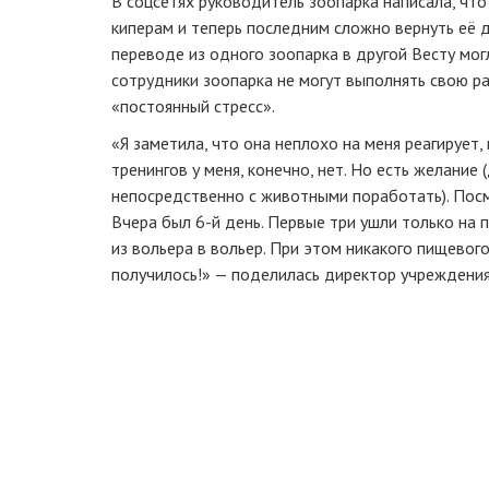
В соцсетях руководитель зоопарка написала, чт
киперам и теперь последним сложно вернуть её д
переводе из одного зоопарка в другой Весту могл
сотрудники зоопарка не могут выполнять свою ра
«постоянный стресс».
«Я заметила, что она неплохо на меня реагирует
тренингов у меня, конечно, нет. Но есть желание
непосредственно с животными поработать). Посмо
Вчера был 6-й день. Первые три ушли только на 
из вольера в вольер. При этом никакого пищевог
получилось!» — поделилась директор учреждения