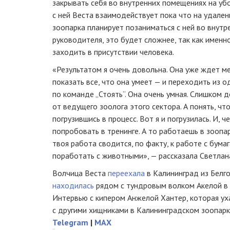
закрывать себя во внутренних помещениях на убо
с ней Веста взаимодействует пока что на удален
зоопарка планирует позаниматься с ней во внут
руководителя, это будет сложнее, так как именн
заходить в присутствии человека.
«Результатом я очень довольна. Она уже ждет ме
показать все, что она умеет — и переходить из о
по команде „Стоять“. Она очень умная. Слишком 
от ведущего зоолога этого сектора. А понять, чт
погрузившись в процесс. Вот я и погрузилась. И, 
попробовать в тренинге. А то работаешь в зоопар
твоя работа сводится, по факту, к работе с бума
поработать с животными», — рассказала Светлан
Волчица Веста
переехала
в Калининград из Белго
находилась
рядом с тундровым волком Акелой в 
Интервью с кипером Анжелой Хантер, которая ух
с другими хищниками в Калининградском зоопарк
Telegram
|
MAX