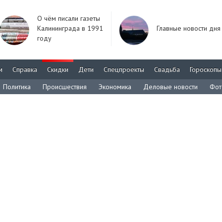
О чём писали газеты
Калининграда в 1991
Главные новости дня
году
м
Справка
Скидки
Дети
Спецпроекты
Свадьба
Гороскопы
Политика
Происшествия
Экономика
Деловые новости
Фот