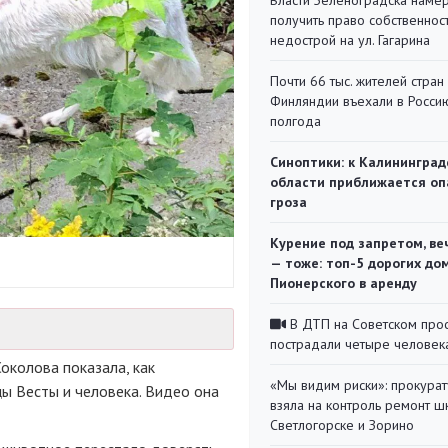
Власти Зеленоградска наме
получить право собственнос
недострой на ул. Гагарина
Почти 66 тыс. жителей стран
Финляндии въехали в Росси
полгода
Синоптики: к Калининград
области приближается оп
гроза
Курение под запретом, ве
— тоже: топ-5 дорогих до
Пионерского в аренду
В ДТП на Советском про
пострадали четыре человек
околова показала, как
«Мы видим риски»: прокура
ы Весты и человека. Видео она
взяла на контроль ремонт ш
Светлогорске и Зорино