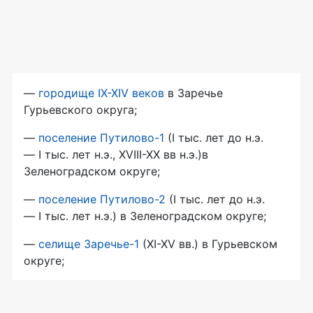
—
городище IX-XIV веков
в Заречье
Гурьевского округа;
—
поселение Путилово-1
(I тыс. лет до н.э.
— I тыс. лет н.э., XVIII-XX вв н.э.)в
Зеленоградском округе;
—
поселение Путилово-2
(I тыс. лет до н.э.
— I тыс. лет н.э.) в Зеленоградском округе;
—
селище Заречье-1
(XI-XV вв.) в Гурьевском
округе;