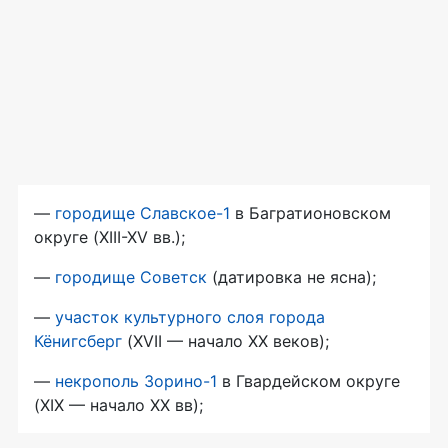
—
городище Славское-1
в Багратионовском
округе (XIII-XV вв.);
—
городище Советск
(датировка не ясна);
—
участок культурного слоя города
Кёнигсберг
(XVII — начало XX веков);
—
некрополь Зорино-1
в Гвардейском округе
(XIX — начало XX вв);