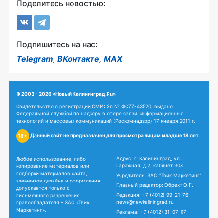
Поделитесь новостью:
Подпишитесь на нас:
Telegram
,
ВКонтакте
,
MAX
© 2003 - 2026 «Новый Калининград.Ru»
Свидетельство о регистрации СМИ: Эл № ФС77-43520, выдано
Федеральной службой по надзору в сфере связи, информационных
технологий и массовых коммуникаций (Роскомнадзор) 17 января 2011 г.
Данный сайт не предназначен для просмотра лицам младше 18 лет.
18+
Адрес: г. Калининград, ул.
Любое использование, либо
Гаражная, д.2, кабинет 308
копирование материалов или
подборки материалов сайта,
Учредитель: ЗАО "Твик Маркетинг"
элементов дизайна и оформления
Главный редактор: Обрехт О.Г.
допускается только с
Редакция:
+7 (4012) 99-21-76
письменного разрешения
news@newkaliningrad.ru
правообладателя - ЗАО «Твик
Маркетинг».
Реклама:
+7 (4012) 31-07-07