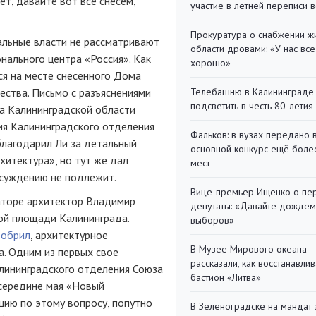
ет, давайте вот все снесём,
участие в летней переписи 
Прокуратура о снабжении ж
нальные власти не рассматривают
области дровами: «У нас все
ального центра «Россия». Как
хорошо»
ся на месте снесенного Дома
ества. Письмо с разъяснениями
Телебашню в Калининграде
подсветить в честь 80-летия
а Калининградской области
я Калининградского отделения
Фальков: в вузах передано 
благодарил Ли за детальный
основной конкурс ещё более
хитектура», но тут же дал
мест
бсуждению не подлежит.
Вице-премьер Ищенко о пе
наторе архитектор Владимир
депутаты: «Давайте дождем
ой площади Калининграда.
выборов»
обрил
, архитектурное
В Музее Мирового океана
а. Одним из первых свое
рассказали, как восстанавли
лининградского отделения Союза
бастион «Литва»
 середине мая «Новый
цию по этому вопросу, попутно
В Зеленоградске на мандат 