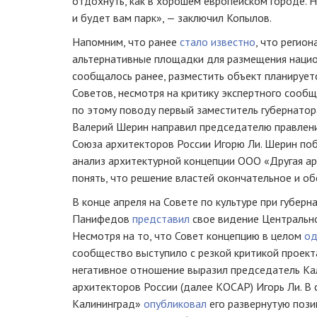
отдохнуть, как в хорошем европейском городе. Н
и будет вам парк», — заключил Копылов.
Напомним, что ранее
стало известно
, что регио
альтернативные площадки для размещения национ
сообщалось ранее, разместить объект планирует
Советов, несмотря на критику экспертного сообщ
по этому поводу первый заместитель губернатор
Валерий Шерин направил председателю правлени
Союза архитекторов России Игорю Ли. Шерин по
анализ архитектурной концепции ООО «Другая ар
понять, что решение властей окончательное и о
В конце апреля на Совете по культуре при губер
Панифедов
представил
свое видение Центральн
Несмотря на то, что Совет концепцию в целом
од
сообщество выступило с резкой критикой проект
негативное отношение выразил председатель Ка
архитекторов России (далее КОСАР) Игорь Ли. В
Калининград»
опубликовал
его развернутую пози