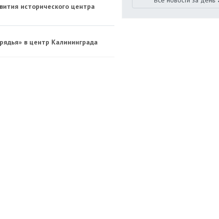
Все новости за день
звития исторического центра
рядья» в центр Калининграда