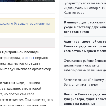
Губернатору пожаловались 
индивидуальный отбор в 10 
Калининграде
В минприроды рассказали
казался о будущем территории на
уходе в отставку двух на
департаментов
Аудит транспортной сист
Калининграда хотят пров
совместно с мэрией Моск
на Центральной площади
нтра города, а
ответ
первого
Очевидец: в районе Виштын
тику экспертов страдает
десять машин оказались
нинграду» высказал архитектор
заблокированы упавшими д
Беспрозванных: «По Коммун
в чистом виде, — заявил
бегу, а там яма на яме»
 за здравие, а во второй
т, но потом сам себе
Новости Калининграда: но
губернатора, аудит транс
 это ответом. Там пишется, что
афиша на выходные
они просчитали транспортные