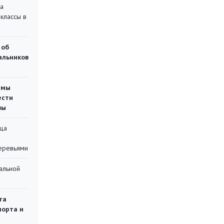
на
классы в
 об
чальников
емы
ести
вы
ца
еревьями
альной
га
порта и