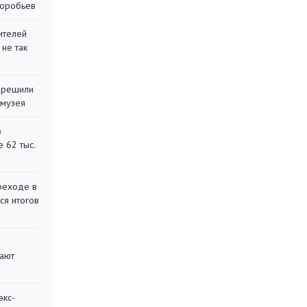
воробьев
ителей
 не так
 решили
 музея
в
 62 тыс.
реходе в
ся итогов
вают
экс-