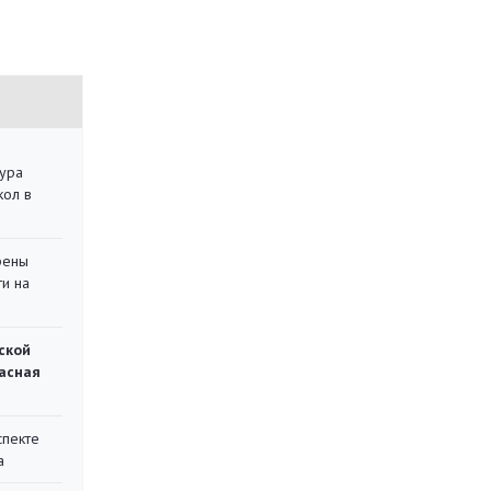
тура
кол в
рены
ти на
ской
асная
спекте
а