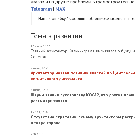
указав и на другие проблемы в градостроительно
Telegram
|
MAX
Нашли ошибку? Cообщить об ошибке можно, выде
Тема в развитии
12 июня, 13:42
Главный архитектор Калининграда высказался о будущ
Советов
9 июня, 07:53
Архитектор назвал позицию властей по Централь
когнитивного диссонанса
8 июня, 12:48
Шерин заявил руководству КОСАР, что другие площ
рассматриваются
15 мая, 13:20
Отсутствие стратегии: почему архитекторы раскр
центра города
7 мая, 11:15