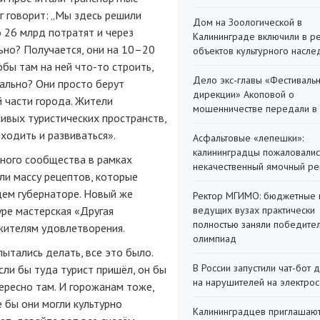
уг говорит: „Мы здесь решили
Дом на Зоологической в
о 26 млрд потратят и через
Калининграде включили в р
ьно? Получается, они на 10–20
объектов культурного насле
обы там на ней что-то строить,
Дело экс-главы «Фестиваль
мально? Они просто берут
дирекции» Акоповой о
й части города. Жители
мошенничестве передали в
сивых туристических пространств,
ходить и развиваться».
Асфальтовые «лепешки»:
калининградцы пожаловалис
тного сообщества в рамках
некачественный ямочный ре
ли массу рецептов, которые
щем губернаторе. Новый же
Ректор МГИМО: бюджетные 
уре мастерская «Другая
ведущих вузах практически
полностью заняли победите
 жителям удовлетворения.
олимпиад
пытались делать, все это было.
В России запустили чат-бот 
сли бы туда турист пришёл, он бы
на нарушителей на электро
ересно там. И горожанам тоже,
де бы они могли культурно
Калининградцев приглашают