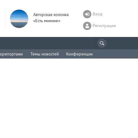
Вход
Авторская колонка
«Есть мнение»
Регистрация
орепортажи
Темы новостей
Конференции