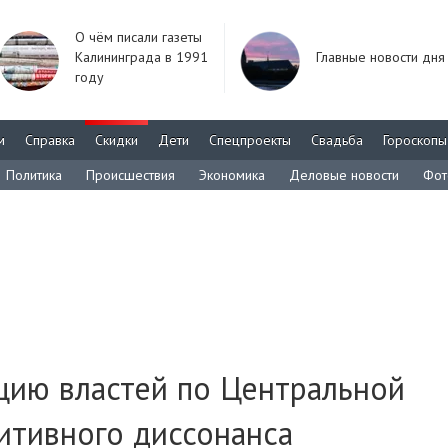
О чём писали газеты
Калининграда в 1991
Главные новости дня
году
м
Справка
Скидки
Дети
Спецпроекты
Свадьба
Гороскопы
Политика
Происшествия
Экономика
Деловые новости
Фот
цию властей по Центральной
итивного диссонанса