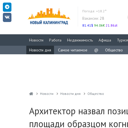
Погода:
+18.2°
Вакансии:
28
81.41$
94.06€
21.86zł
Новости
Работа
Недвижимость
Афиша
Туриз
Новости дня
Самое читаемое
@
Общество
Новости
Новости дня
Общество
Архитектор назвал пози
площади образцом когн