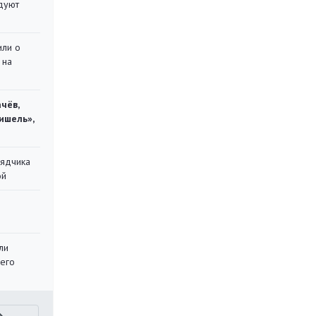
дуют
или о
 на
чёв,
ишель»,
рядчика
ой
ли
 его