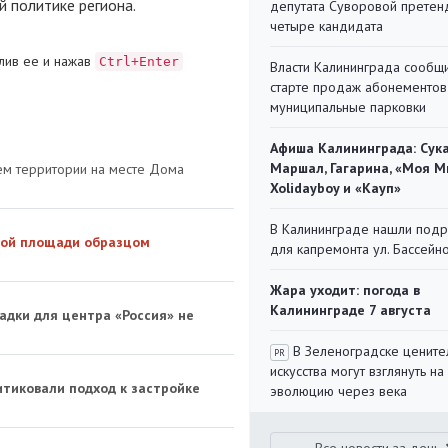
й политике региона.
депутата Суворовой претен
четыре кандидата
лив ее и нажав
Ctrl+Enter
Власти Калининграда сообщ
старте продаж абонементов
муниципальные парковки
Афиша Калининграда: Сука
Маршал, Гагарина, «Моя М
ем территории на месте Дома
Xolidayboy и «Кауп»
В Калининграде нашли под
ной площади образцом
для капремонта ул. Бассейн
Жара уходит: погода в
Калининграде 7 августа
адки для центра «Россия» не
В Зеленоградске цените
PR
искусства могут взглянуть на
итиковали подход к застройке
эволюцию через века