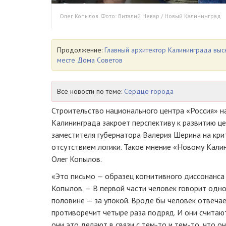
Олег Копылов. Фото: Виталий Невар / Новый Калининград
Продолжение:
Главный архитектор Калининграда выс
месте Дома Советов
Все новости по теме:
Сердце города
Строительство национального центра «Россия» 
Калининграда закроет перспективу к развитию це
заместителя губернатора Валерия Шерина на кри
отсутствием логики. Такое мнение «Новому Кали
Олег Копылов.
«Это письмо — образец когнитивного диссонанса 
Копылов. — В первой части человек говорит одно,
половине — за упокой. Вроде бы человек отвечае
противоречит четыре раза подряд. И они считают
они это делают в связи с тем-то и тем-то, что 