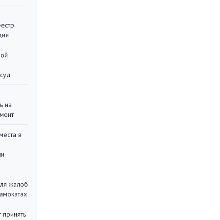
еестр
дия
ной
 суд
ь на
монт
места в
ли
для жалоб
самокатах
 принять