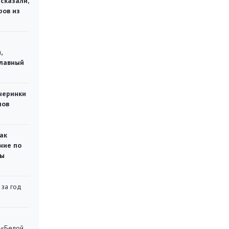
сказали,
ров из
,
главный
черинки
мов
ак
ние по
ты
 за год
 «Белой