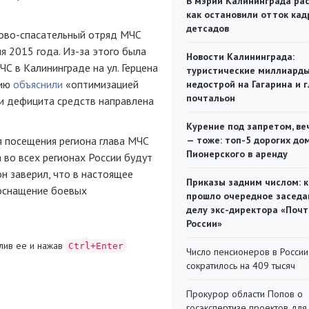
В мэрии Калининграда рас
как остановили отток кад
детсадов
ово-спасательный
отряд МЧС
я 2015 года.
Из-за
этого была
Новости Калининграда:
С в Калининграде на ул. Герцена
туристические миллиарды
цию
объяснили
«оптимизацией
недострой на Гагарина и 
почтальон
ии дефицита средств направлена
Курение под запретом, ве
я посещения региона глава МЧС
— тоже: топ-5 дорогих до
Пионерского в аренду
да во всех регионах России будут
н заверил, что в настоящее
Приказы задним числом: к
оснащение боевых
прошло очередное заседа
делу экс-директора «Поч
России»
лив ее и нажав
Ctrl+Enter
Число пенсионеров в России
сократилось на 409 тысяч
Прокурор области Попов о
госэкспертизе проектов для