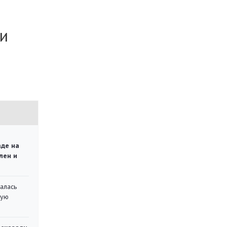
ти
аде на
лен и
алась
кую