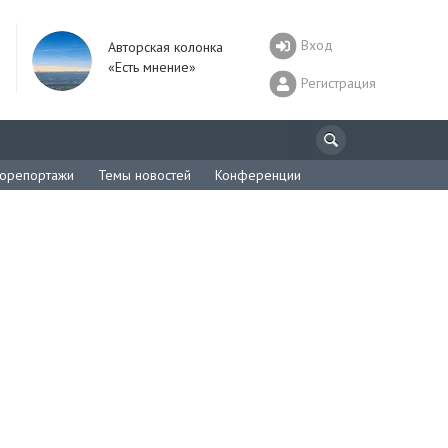
Вход
Авторская колонка
«Есть мнение»
Регистрация
орепортажи
Темы новостей
Конференции