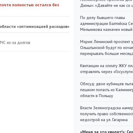
почти полностью остался без
Дюны»: «Давайте не как со
По делу бывшего главы
администрации Балтийска С
 области «оптимизацией расходов»
Мельникова назначен новый
Мэрия: Ленинский проспект 
МЧС из-за долгов
Ольштынской будут по ноча
перекрывать больше месяц
Квитанции на оплату ЖКУ п
отправлять через «Госуслуги
Облсуд: двое кубинцев пыта
пешком попасть из Калинин
области в Польшу
Власти Зеленоградска наме
получить право собственнос
недострой на ул. Гагарина
«Меня за это уволят!»: Се