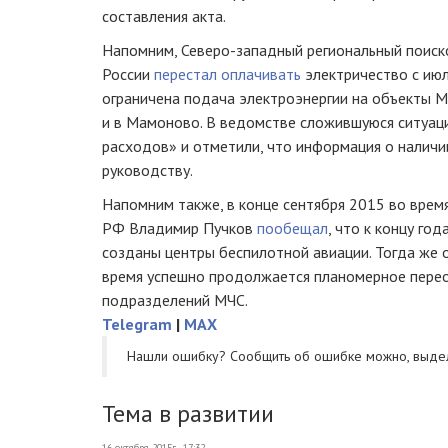
составления акта.
Напомним,
Северо-западный
региональный
поиск
России
перестал оплачивать
электричество с июл
ограничена подача электроэнергии на объекты МЧ
и в Мамоново. В ведомстве сложившуюся ситуа
расходов» и отметили, что информация о налич
руководству.
Напомним также, в конце сентября 2015 во врем
РФ Владимир Пучков
пообещал
, что к концу го
созданы центры беспилотной авиации. Тогда же о
время успешно продолжается планомерное пере
подразделений МЧС.
Telegram
|
MAX
Нашли ошибку? Cообщить об ошибке можно, выде
Тема в развитии
16 октября 2015г., 17:32