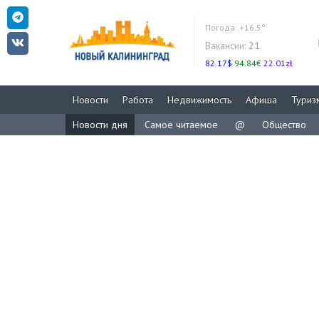
Погода:
+16.5°
Вакансии:
21
82.17$
94.84€
22.01zł
Новости
Работа
Недвижимость
Афиша
Туриз
Новости дня
Самое читаемое
@
Общество