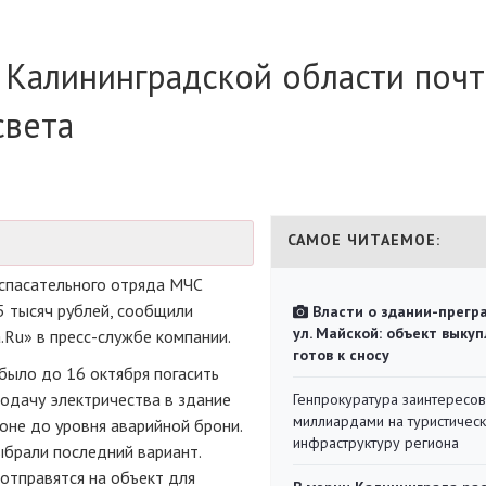
 Калининградской области поч
света
САМОЕ ЧИТАЕМОЕ:
спасательного
отряда МЧС
5 тысяч рублей, сообщили
Власти о здании-прегр
ул. Майской: объект выкуп
.Ru» в
пресс-службе
компании.
готов к сносу
было до 16 октября погасить
одачу электричества в здание
Генпрокуратура заинтересов
миллиардами на туристичес
оне до уровня аварийной брони.
инфраструктуру региона
ыбрали последний вариант.
отправятся на объект для