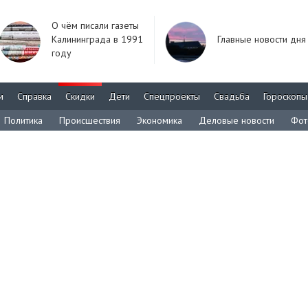
О чём писали газеты
Калининграда в 1991
Главные новости дня
году
м
Справка
Скидки
Дети
Спецпроекты
Свадьба
Гороскопы
Политика
Происшествия
Экономика
Деловые новости
Фот