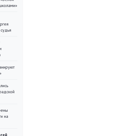
 школами»
ергея
 судья
у
м
а
ланируют
»
лись
градской
рены
ти на
ргей