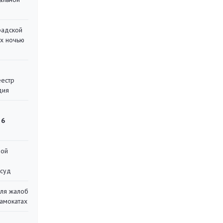
радской
их ночью
еестр
дия
 6
ной
 суд
для жалоб
самокатах