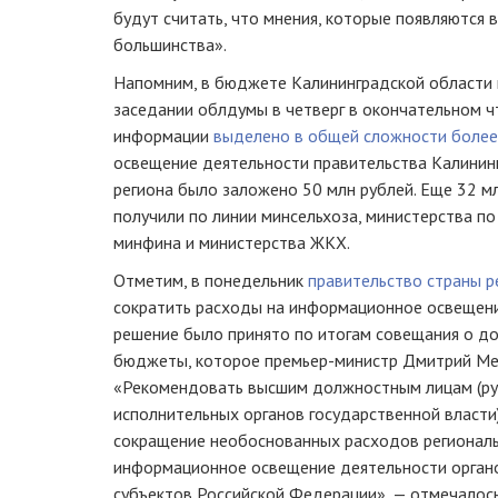
будут считать, что мнения, которые появляются 
большинства».
Напомним, в бюджете Калининградской области н
заседании облдумы в четверг в окончательном ч
информации
выделено в общей сложности более
освещение деятельности правительства Калинин
региона было заложено 50 млн рублей. Еще 32 м
получили по линии минсельхоза, министерства п
минфина и министерства ЖКХ.
Отметим, в понедельник
правительство страны 
сократить расходы на информационное освещени
решение было принято по итогам совещания о до
бюджеты, которое премьер-министр Дмитрий Мед
«Рекомендовать высшим должностным лицам (р
исполнительных органов государственной власти
сокращение необоснованных расходов регионал
информационное освещение деятельности органо
субъектов Российской Федерации», — отмечалось