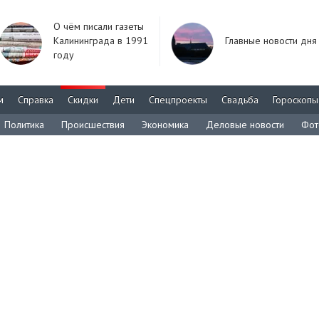
О чём писали газеты
Калининграда в 1991
Главные новости дня
году
м
Справка
Скидки
Дети
Спецпроекты
Свадьба
Гороскопы
Политика
Происшествия
Экономика
Деловые новости
Фот