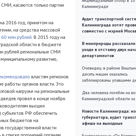
индивидуальный отбор в 10 
в СМИ, касаются только партии
Калининграде
Аудит транспортной сист
а 2016 год, принятом на
Калининграда хотят пров
тении, на средства массовой
совместно с мэрией Моск
 60 млн рублей
. В 2015 году на
В минприроды рассказали
градской области в бюджете
уходе в отставку двух на
лн рублей региональные СМИ
департаментов
о муниципальному развитию,
Очевидец: в районе Виштын
десять машин оказались
рекомендовало
властям регионов
заблокированы упавшими д
е работы органов власти. Это
лговой нагрузке на региональные
Два человека погибли на во
ведев провел в конце ноября.
Калининградской области за
уководителям высших
Новости Калининграда: но
) субъектов РФ обеспечить
губернатора, аудит транс
ьных бюджетов на
афиша на выходные
в государственной власти
 в списке поручений органам
Беспрозванных: «По Коммун