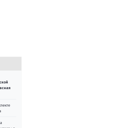
ской
асная
спекте
а
на