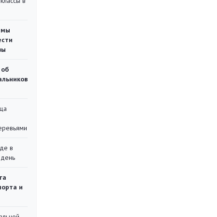
классы в
емы
ести
вы
 об
чальников
ца
еревьями
де в
 день
га
порта и
альной