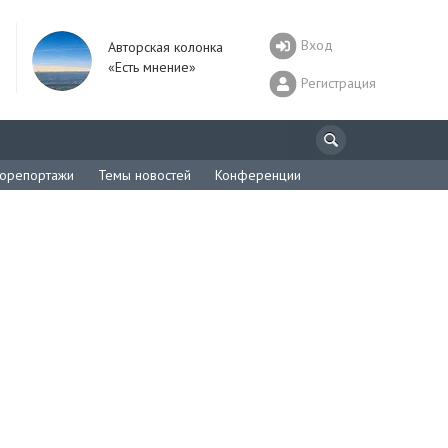
Вход
Авторская колонка
«Есть мнение»
Регистрация
орепортажи
Темы новостей
Конференции