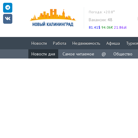
Погода:
+20.8°
Вакансии:
48
81.41$
94.06€
21.86zł
Новости
Работа
Недвижимость
Афиша
Туриз
Новости дня
Самое читаемое
@
Общество