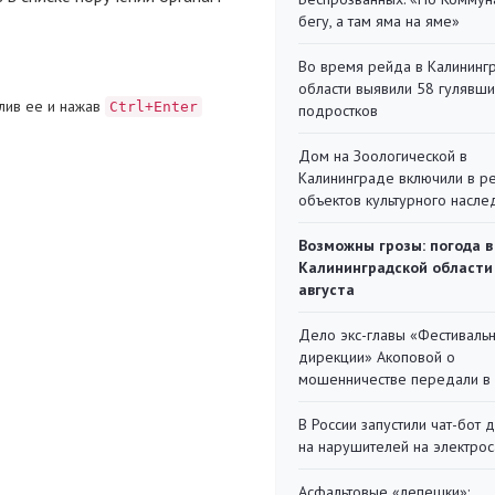
бегу, а там яма на яме»
Во время рейда в Калининг
области выявили 58 гулявш
лив ее и нажав
Ctrl+Enter
подростков
Дом на Зоологической в
Калининграде включили в р
объектов культурного насле
Возможны грозы: погода в
Калининградской области
августа
Дело экс-главы «Фестиваль
дирекции» Акоповой о
мошенничестве передали в
В России запустили чат-бот 
на нарушителей на электро
Асфальтовые «лепешки»: