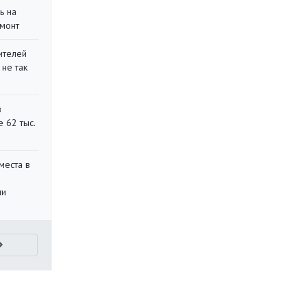
ь на
монт
ителей
 не так
в
 62 тыс.
места в
ли