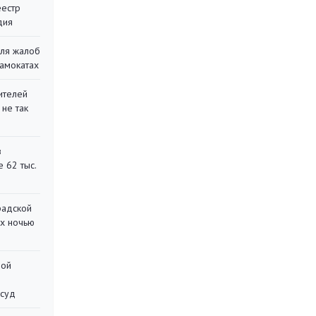
еестр
дия
для жалоб
самокатах
ителей
 не так
в
 62 тыс.
радской
их ночью
ной
 суд