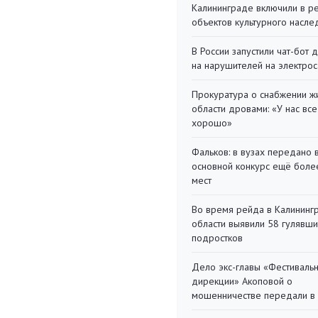
Калининграде включили в р
объектов культурного насле
В России запустили чат-бот 
на нарушителей на электро
Прокуратура о снабжении ж
области дровами: «У нас все
хорошо»
Фальков: в вузах передано 
основной конкурс ещё более
мест
Во время рейда в Калининг
области выявили 58 гулявш
подростков
Дело экс-главы «Фестиваль
дирекции» Акоповой о
мошенничестве передали в