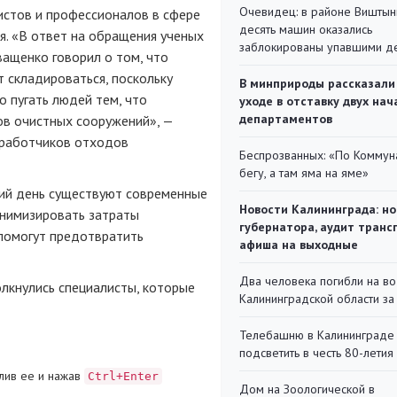
Очевидец: в районе Виштын
истов и профессионалов в сфере
десять машин оказались
. «В ответ на обращения ученых
заблокированы упавшими д
ащенко говорил о том, что
 складироваться, поскольку
В минприроды рассказали
о пугать людей тем, что
уходе в отставку двух на
департаментов
ов очистных сооружений», —
еработчиков отходов
Беспрозванных: «По Коммун
бегу, а там яма на яме»
ний день существуют современные
Новости Калининграда: но
инимизировать затраты
губернатора, аудит транс
 помогут предотвратить
афиша на выходные
Два человека погибли на во
лкнулись специалисты, которые
Калининградской области за
Телебашню в Калининграде
подсветить в честь 80-летия
лив ее и нажав
Ctrl+Enter
Дом на Зоологической в