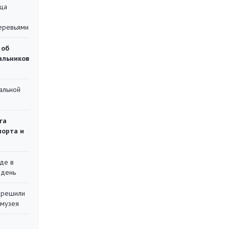
ца
еревьями
 об
чальников
альной
га
порта и
де в
 день
 решили
 музея