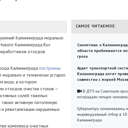
САМОЕ ЧИТАЕМОЕ:
ружений Калининграда морально
«Нового Калининграда.Ru»
Синоптики: к Калининград
области приближается оп
ереработчиков отходов
гроза
орода Калининграда
построены
Аудит транспортной сист
Калининграда хотят пров
е морально и технически устарел.
совместно с мэрией Моск
ом виде, в котором
ии отходов очистки стоков —
В ДТП на Советском про
активных солей тяжелых
пострадали четыре человек
 а также активную патогенную
Губернатору пожаловались 
и и ревитализации нарушенных
индивидуальный отбор в 10 
Калининграде
стве комплекса очистных