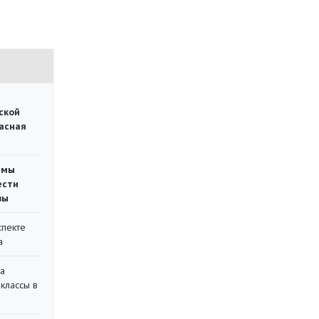
ской
асная
емы
ести
вы
спекте
а
на
классы в