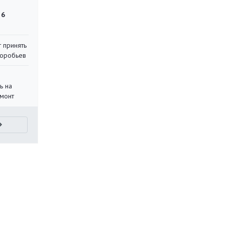
 6
 принять
воробьев
ь на
монт