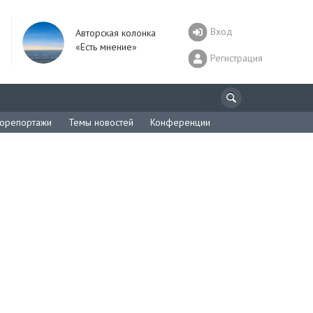
Вход
Авторская колонка
«Есть мнение»
Регистрация
орепортажи
Темы новостей
Конференции