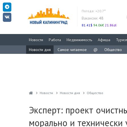
Погода:
+20.7°
Вакансии:
48
81.41$
94.06€
21.86zł
Новости
Работа
Недвижимость
Афиша
Туриз
Новости дня
Самое читаемое
@
Общество
Новости
Новости дня
Общество
Эксперт: проект очистн
морально и технически 