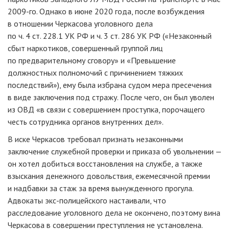
2009-го. Однако в июне 2020 года, после возбуждения
в отношении Черкасова уголовного дела
по ч. 4 ст. 228.1 УК РФ и ч. 3 ст. 286 УК РФ («Незаконный
сбыт наркотиков, совершенный группой лиц
по предварительному сговору» и «Превышение
должностных полномочий с причинением тяжких
последствий»), ему была избрана судом мера пресечения
в виде заключения под стражу. После чего, он был уволен
из ОВД «в связи с совершением проступка, порочащего
честь сотрудника органов внутренних дел».
В иске Черкасов требовал признать незаконными
заключение служебной проверки и приказа об увольнении —
он хотел добиться восстановления на службе, а также
взыскания денежного довольствия, ежемесячной премии
и надбавки за стаж за время вынужденного прогула.
Адвокаты экс-полицейского настаивали, что
расследование уголовного дела не окончено, поэтому вина
Черкасова в совершении преступления не установлена.