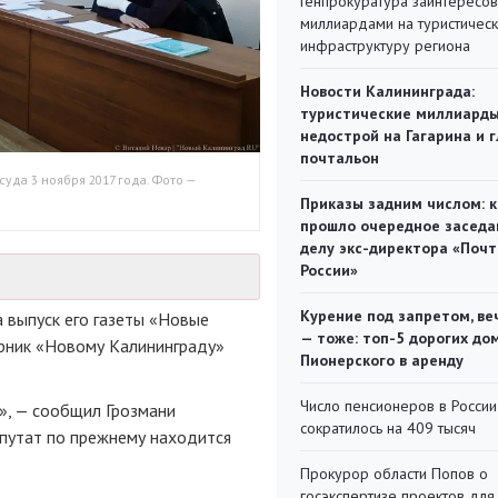
Генпрокуратура заинтересов
миллиардами на туристичес
инфраструктуру региона
Новости Калининграда:
туристические миллиарды
недострой на Гагарина и 
почтальон
суда 3 ноября 2017 года. Фото —
Приказы задним числом: к
прошло очередное заседа
делу экс-директора «Поч
России»
Курение под запретом, ве
 выпуск его газеты «Новые
— тоже: топ-5 дорогих до
орник «Новому Калининграду»
Пионерского в аренду
Число пенсионеров в России
н», — сообщил Грозмани
сократилось на 409 тысяч
епутат по прежнему находится
Прокурор области Попов о
госэкспертизе проектов для