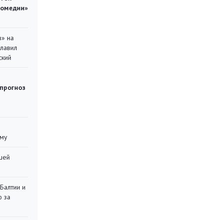
комедии»
в» на
главил
ский
 прогноз
уму
шей
 Балтии и
ю за