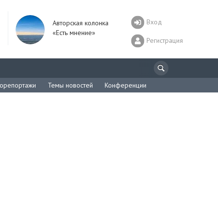
Вход
Авторская колонка
«Есть мнение»
Регистрация
орепортажи
Темы новостей
Конференции