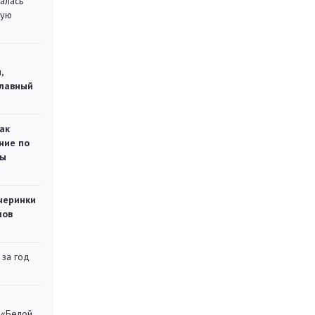
алась
кую
,
главный
ак
ние по
ты
черинки
мов
 за год
 «Белой