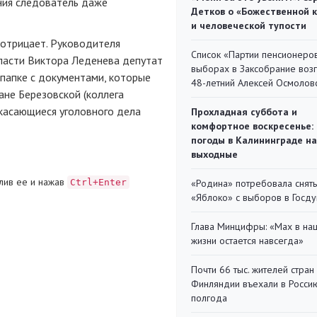
ния следователь даже
Детков о «Божественной 
и человеческой тупости
 отрицает. Руководителя
Список «Партии пенсионеро
ласти Виктора Леденева депутат
выборах в Заксобрание воз
 папке с документами, которые
48-летний Алексей Осмолов
ане Березовской (коллега
касающиеся уголовного дела
Прохладная суббота и
комфортное воскресенье:
погоды в Калининграде на
выходные
лив ее и нажав
Ctrl+Enter
«Родина» потребовала снять
«Яблоко» с выборов в Госд
Глава Минцифры: «Мах в на
жизни остается навсегда»
Почти 66 тыс. жителей стран
Финляндии въехали в Росси
полгода