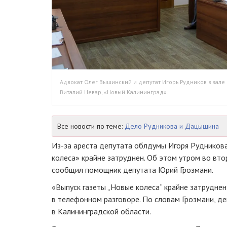
Адвокат Олег Вышинский и депутат Игорь Рудников в зале 
Виталий Невар, «Новый Калининград».
Все новости по теме:
Дело Рудникова и Дацышина
Из-за
ареста депутата облдумы Игоря Рудникова
колеса» крайне затруднен. Об этом утром во вт
сообщил помощник депутата Юрий Грозмани.
«Выпуск газеты „Новые колеса“ крайне затрудне
в телефонном разговоре. По словам Грозмани, д
в Калининградской области.