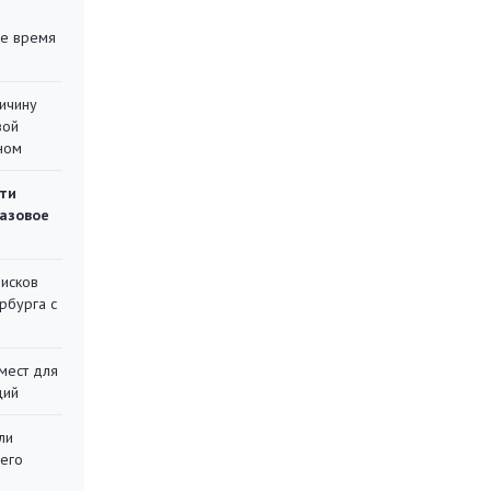
ее время
ричину
вой
ном
ти
газовое
писков
рбурга с
мест для
ций
ли
 его