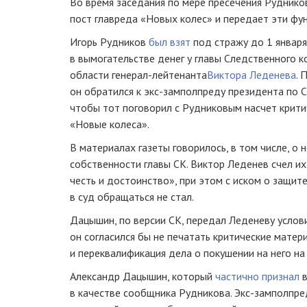
Во время заседания по мере пресечения Рудник
пост главреда «Новых колес» и передает эти фу
Игорь Рудников
был взят
под стражу до 1 январ
в вымогательстве денег у главы Следственного 
области
генерал-лейтенанта
Виктора Леденева
. 
он обратился к
экс-замполпреду
президента по 
чтобы тот поговорил с Рудниковым насчет критич
«Новые колеса».
В материалах газеты говорилось, в том числе, о
собственности главы СК. Виктор Леденев счел и
честь и достоинство», при этом с иском о защит
в суд обращаться не стал.
Дацышин, по версии СК, передал Леденеву услов
он согласился бы не печатать критические матер
и переквалификация дела о покушении на него на
Александр Дацышин, который
частично признал
в
в качестве сообщника Рудникова.
Экс-замполпре