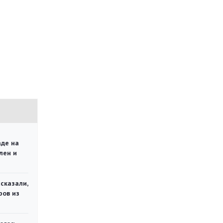
аде на
лен и
сказали,
ров из