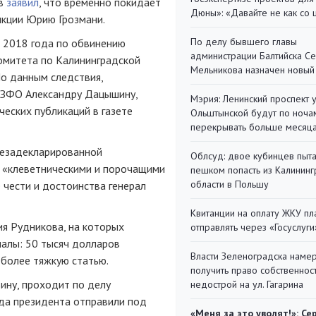
ов
заявил
, что временно покидает
Дюны»: «Давайте не как со
нкции Юрию Грозмани.
По делу бывшего главы
я 2018 года по обвинению
администрации Балтийска С
комитета по Калининградской
Мельникова назначен новый
По данным следствия,
СЗФО Александру Дацышину,
Мэрия: Ленинский проспект 
еских публикаций в газете
Ольштынской будут по ноча
перекрывать больше месяц
 незадекларированной
Облсуд: двое кубинцев пыта
х «клеветническими и порочащими
пешком попасть из Калинин
области в Польшу
е чести и достоинства генерал
Квитанции на оплату ЖКУ п
ия Рудникова, на которых
отправлять через «Госуслуги
иалы: 50 тысяч долларов
Власти Зеленоградска наме
 более тяжкую статью.
получить право собственнос
ину, проходит по делу
недострой на ул. Гагарина
да
президента отправили под
«Меня за это уволят!»: Се