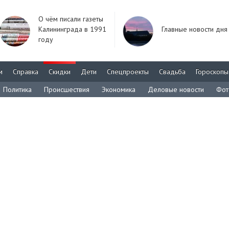
О чём писали газеты
Калининграда в 1991
Главные новости дня
году
м
Справка
Скидки
Дети
Спецпроекты
Свадьба
Гороскопы
Политика
Происшествия
Экономика
Деловые новости
Фот