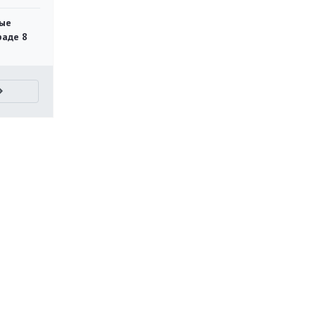
ые
раде 8