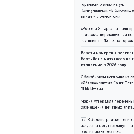
Горвласти о ямах на ул.
Коммунальной: «В ближайш
выйдем с ремонтом»
«Россети Янтарь» назвали п
задержки переключения но
гостиницы в Железнодорож
Власти намерены перевес
Балтийск с мазутного на 
отопление в 2026 году
Облизбирком исключил из с
«Яблока» жителя Санкт-Пете
ВНЖ Италии
Мэрия утвердила перечень 
размещения печатных агита
В Зеленоградске цените
PR
искусства могут взглянуть на
эволюцию через века