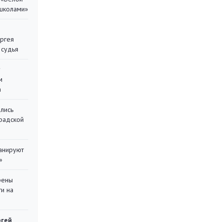
 школами»
ергея
 судья
у
м
а
лись
градской
ланируют
»
рены
ти на
ргей