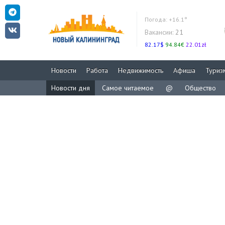
Погода:
+16.1°
Вакансии:
21
82.17$
94.84€
22.01zł
Новости
Работа
Недвижимость
Афиша
Туриз
Новости дня
Самое читаемое
@
Общество