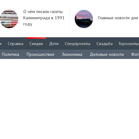
О чём писали газеты
Калининграда в 1991
Главные новости дня
году
м
Справка
Скидки
Дети
Спецпроекты
Свадьба
Гороскопы
Политика
Происшествия
Экономика
Деловые новости
Фот