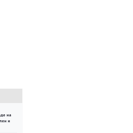
аде на
лен и