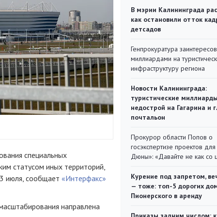
В мэрии Калининграда рас
как остановили отток кад
детсадов
Генпрокуратура заинтересов
миллиардами на туристичес
инфраструктуру региона
Новости Калининграда:
туристические миллиарды
недострой на Гагарина и 
почтальон
Прокурор области Попов о
госэкспертизе проектов для
ования специальных
Дюны»: «Давайте не как со
ким статусом иных территорий,
Курение под запретом, ве
13 июля, сообщает
«Интерфакс»
— тоже: топ-5 дорогих до
Пионерского в аренду
 масштабирования направлена
Приказы задним числом: к