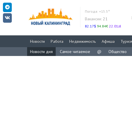
Погода:
+15.5°
Вакансии:
21
82.17$
94.84€
22.01zł
Новости
Работа
Недвижимость
Афиша
Туриз
Новости дня
Самое читаемое
@
Общество