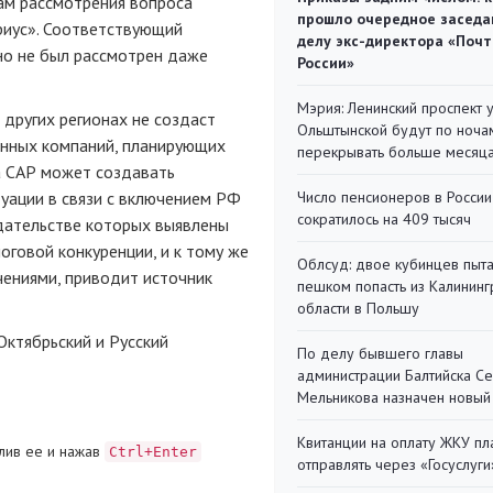
ам рассмотрения вопроса
прошло очередное заседа
риус». Соответствующий
делу экс-директора «Поч
 но не был рассмотрен даже
России»
Мэрия: Ленинский проспект 
других регионах не создаст
Ольштынской будут по ноча
анных компаний, планирующих
перекрывать больше месяц
а САР может создавать
уации в связи с включением РФ
Число пенсионеров в России
сократилось на 409 тысяч
одательстве которых выявлены
говой конкуренции, и к тому же
Облсуд: двое кубинцев пыта
ениями, приводит источник
пешком попасть из Калинин
области в Польшу
Октябрьский и Русский
По делу бывшего главы
администрации Балтийска С
Мельникова назначен новый
Квитанции на оплату ЖКУ п
лив ее и нажав
Ctrl+Enter
отправлять через «Госуслуги