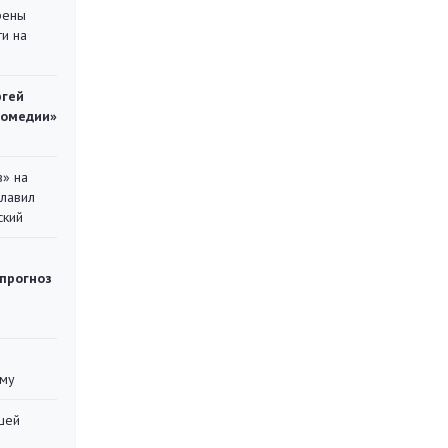
рены
ти на
ргей
комедии»
в» на
главил
ский
 прогноз
уму
шей