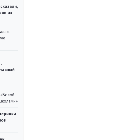
сказали,
ров из
алась
кую
,
главный
 «Белой
 школами»
черинки
мов
ак