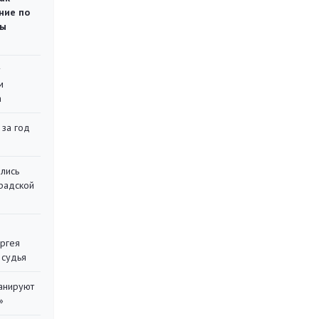
ние по
ты
у
м
а
 за год
лись
градской
ергея
 судья
ланируют
»