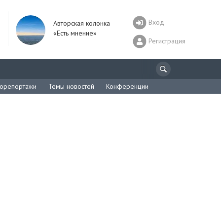
Вход
Авторская колонка
«Есть мнение»
Регистрация
орепортажи
Темы новостей
Конференции