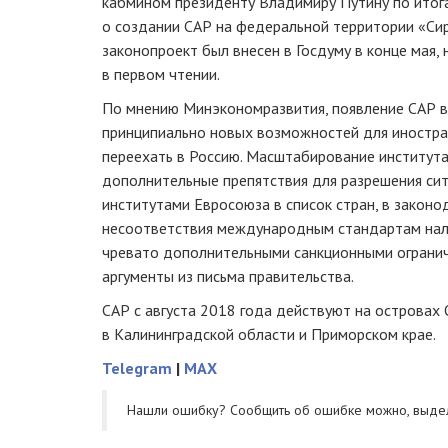
кабмином президенту Владимиру Путину по итог
о создании САР на федеральной территории «Си
законопроект был внесен в Госдуму в конце мая,
в первом чтении.
По мнению Минэкономразвития, появление САР в 
принципиально новых возможностей для иностр
переехать в Россию. Масштабирование институт
дополнительные препятствия для разрешения сит
институтами Евросоюза в список стран, в закон
несоответствия международным стандартам нало
чревато дополнительными санкционными огранич
аргументы из письма правительства.
САР с августа 2018 года действуют на островах 
в Калининградской области и Приморском крае.
Telegram
|
MAX
Нашли ошибку? Cообщить об ошибке можно, выде