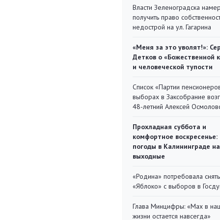
Власти Зеленоградска наме
получить право собственнос
недострой на ул. Гагарина
«Меня за это уволят!»: Се
Детков о «Божественной 
и человеческой тупости
Список «Партии пенсионеро
выборах в Заксобрание воз
48-летний Алексей Осмолов
Прохладная суббота и
комфортное воскресенье:
погоды в Калининграде на
выходные
«Родина» потребовала снять
«Яблоко» с выборов в Госд
Глава Минцифры: «Мах в на
жизни остается навсегда»