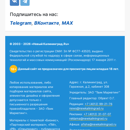
Подпишитесь на нас:
Telegram
,
ВКонтакте
,
MAX
© 2003 - 2026 «Новый Калининград.Ru»
Свидетельство о регистрации СМИ: Эл № ФС77-43520, выдано
Федеральной службой по надзору в сфере связи, информационных
технологий и массовых коммуникаций (Роскомнадзор) 17 января 2011 г.
Данный сайт не предназначен для просмотра лицам младше 18 лет.
18+
Адрес: г. Калининград, ул.
Любое использование, либо
Гаражная, д.2, кабинет 308
копирование материалов или
подборки материалов сайта,
Учредитель: ЗАО "Твик Маркетинг"
элементов дизайна и оформления
Главный редактор: Обрехт О.Г.
допускается только с
Редакция:
+7 (4012) 99-21-76
письменного разрешения
news@newkaliningrad.ru
правообладателя - ЗАО «Твик
Маркетинг».
Реклама:
+7 (4012) 31-07-07
reklama@newkaliningrad.ru
Материалы с пометкой «Бизнес»,
Афиша:
afisha@newkaliningrad.ru
«Партнерский материал», «ПМ»,
«PR», «Спецпроект» - публикуются