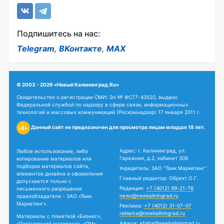
Подпишитесь на нас:
Telegram
,
ВКонтакте
,
MAX
© 2003 - 2026 «Новый Калининград.Ru»
Свидетельство о регистрации СМИ: Эл № ФС77-43520, выдано
Федеральной службой по надзору в сфере связи, информационных
технологий и массовых коммуникаций (Роскомнадзор) 17 января 2011 г.
Данный сайт не предназначен для просмотра лицам младше 18 лет.
18+
Адрес: г. Калининград, ул.
Любое использование, либо
Гаражная, д.2, кабинет 308
копирование материалов или
подборки материалов сайта,
Учредитель: ЗАО "Твик Маркетинг"
элементов дизайна и оформления
Главный редактор: Обрехт О.Г.
допускается только с
Редакция:
+7 (4012) 99-21-76
письменного разрешения
news@newkaliningrad.ru
правообладателя - ЗАО «Твик
Маркетинг».
Реклама:
+7 (4012) 31-07-07
reklama@newkaliningrad.ru
Материалы с пометкой «Бизнес»,
Афиша:
afisha@newkaliningrad.ru
«Партнерский материал», «ПМ»,