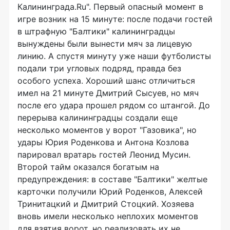
Калининграда.Ru". Первый опасный момент в
игре возник на 15 минуте: после подачи гостей
в штрафную "Балтики" калининградцы
вынуждены были вынести мяч за лицевую
линию. А спустя минуту уже наши футболисты
подали три угловых подряд, правда без
особого успеха. Хороший шанс отличиться
имел на 21 минуте Дмитрий Сысуев, но мяч
после его удара прошел рядом со штангой. До
перерыва калининградцы создали еще
несколько моментов у ворот "Газовика", но
удары Юрия Роденкова и Антона Козлова
парировал вратарь гостей Леонид Мусин.
Второй тайм оказался богатым на
предупреждения: в составе "Балтики" желтые
карточки получили Юрий Роденков, Алексей
Тринитацкий и Дмитрий Стоцкий. Хозяева
вновь имели несколько неплохих моментов
для взятия ворот, но реализовать их не