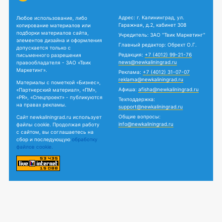
Адрес: г. Калининград, ул.
Любое использование, либо
Гаражная, д.2, кабинет 308
копирование материалов или
подборки материалов сайта,
Учредитель: ЗАО "Твик Маркетинг"
элементов дизайна и оформления
Главный редактор: Обрехт О.Г.
допускается только с
Редакция:
+7 (4012) 99-21-76
письменного разрешения
news@newkaliningrad.ru
правообладателя - ЗАО «Твик
Маркетинг».
Реклама:
+7 (4012) 31-07-07
reklama@newkaliningrad.ru
Материалы с пометкой «Бизнес»,
Афиша:
afisha@newkaliningrad.ru
«Партнерский материал», «ПМ»,
«PR», «Спецпроект» - публикуются
Техподдержка:
на правах рекламы.
support@newkaliningrad.ru
Общие вопросы:
Сайт newkaliningrad.ru использует
info@newkaliningrad.ru
файлы cookie. Продолжая работу
с сайтом, вы соглашаетесь на
сбор и последующую
обработку
файлов cookie.