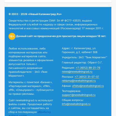
© 2003 - 2026 «Новый Калининград.Ru»
Свидетельство о регистрации СМИ: Эл № ФС77-43520, выдано
Федеральной службой по надзору в сфере связи, информационных
технологий и массовых коммуникаций (Роскомнадзор) 17 января 2011 г.
Данный сайт не предназначен для просмотра лицам младше 18 лет.
18+
Адрес: г. Калининград, ул.
Любое использование, либо
Гаражная, д.2, кабинет 308
копирование материалов или
подборки материалов сайта,
Учредитель: ЗАО "Твик Маркетинг"
элементов дизайна и оформления
Главный редактор: Обрехт О.Г.
допускается только с
Редакция:
+7 (4012) 99-21-76
письменного разрешения
news@newkaliningrad.ru
правообладателя - ЗАО «Твик
Маркетинг».
Реклама:
+7 (4012) 31-07-07
reklama@newkaliningrad.ru
Материалы с пометкой «Бизнес»,
Афиша:
afisha@newkaliningrad.ru
«Партнерский материал», «ПМ»,
«PR», «Спецпроект» - публикуются
Техподдержка:
на правах рекламы.
support@newkaliningrad.ru
Общие вопросы:
Сайт newkaliningrad.ru использует
info@newkaliningrad.ru
файлы cookie. Продолжая работу
с сайтом, вы соглашаетесь на
сбор и последующую
обработку
файлов cookie.