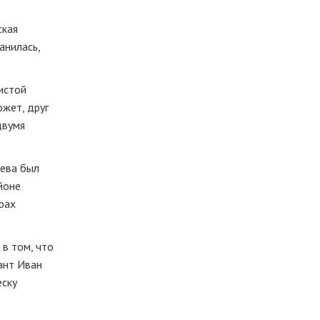
ская
анилась,
истой
ожет, друг
двумя
еева был
йоне
рах
в том, что
ант Иван
еску