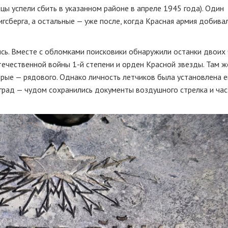
цы успели сбить в указанном районе в апреле 1945 года). Один
гсберга, а остальные — уже после, когда Красная армия добива
сь. Вместе с обломками поисковики обнаружили останки двоих
течественной войны 1-й степени и орден Красной звезды. Там ж
торые — рядового. Однако личность летчиков была установлена 
град — чудом сохранились документы воздушного стрелка и час