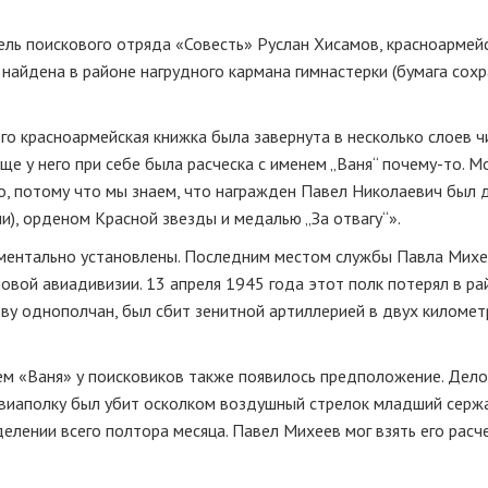
ль поискового отряда «Совесть» Руслан Хисамов, красноармей
найдена в районе нагрудного кармана гимнастерки (бумага сохр
го красноармейская книжка была завернута в несколько слоев ч
Еще у него при себе была расческа с именем „Ваня“ почему-то. М
ло, потому что мы знаем, что награжден Павел Николаевич был 
и), орденом Красной звезды и медалью „За отвагу“».
моментально установлены. Последним местом службы Павла Мих
вой авиадивизии. 13 апреля 1945 года этот полк потерял в ра
тву однополчан, был сбит зенитной артиллерией в двух километ
ем «Ваня» у поисковиков также появилось предположение. Дело 
авиаполку был убит осколком воздушный стрелок младший серж
елении всего полтора месяца. Павел Михеев мог взять его расч