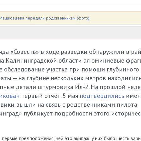
а Машковцева передали родственникам (фото)
яда «Совесть» в ходе разведки обнаружили в ра
на Калининградской области алюминиевые фра
ое обследование участка при помощи глубинного
таты — на глубине нескольких метров находилис
рупные детали штурмовика Ил-2. На прошлой нед
икован
первый отчет. 5 мая
подтвердились
имен
овики вышли на связь с родственниками пилота
инград» публикует подробности этого историчес
ь первые предположения, чей это экипаж, у них было шесть вар