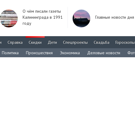
О чём писали газеты
Калининграда в 1991
Главные новости дня
году
м
Справка
Скидки
Дети
Спецпроекты
Свадьба
Гороскопы
Политика
Происшествия
Экономика
Деловые новости
Фот