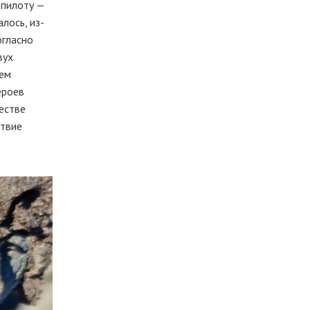
 пилоту —
лось, из-
огласно
вух
ием
ероев
естве
ствие