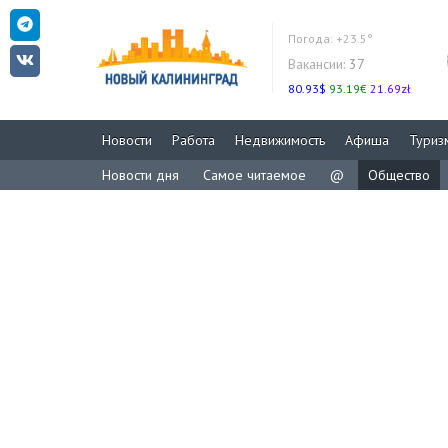
Погода:
+23.5°
Вакансии:
37
80.93$
93.19€
21.69zł
Новости
Работа
Недвижимость
Афиша
Туриз
Новости дня
Самое читаемое
@
Общество