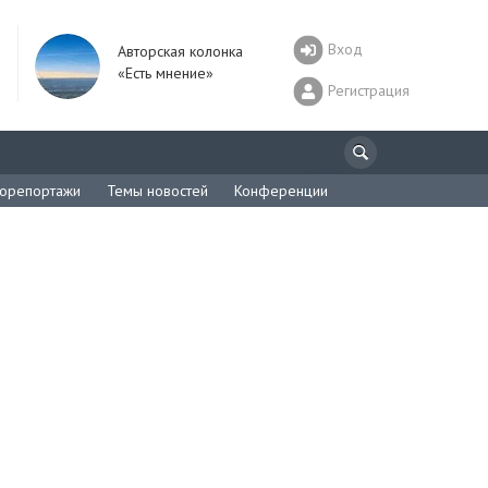
Вход
Авторская колонка
«Есть мнение»
Регистрация
орепортажи
Темы новостей
Конференции