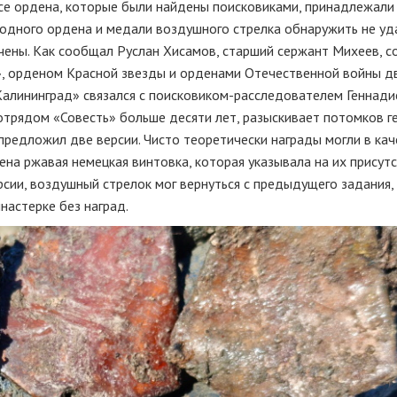
Все ордена, которые были найдены поисковиками, принадлежали
одного ордена и медали воздушного стрелка обнаружить не уда
чены. Как сообщал Руслан Хисамов, старший сержант Михеев, с
», орденом Красной звезды и орденами Отечественной войны д
Калининград» связался с поисковиком-расследователем Геннад
отрядом «Совесть» больше десяти лет, разыскивает потомков г
 предложил две версии. Чисто теоретически награды могли в кач
на ржавая немецкая винтовка, которая указывала на их присут
рсии, воздушный стрелок мог вернуться с предыдущего задания,
настерке без наград.