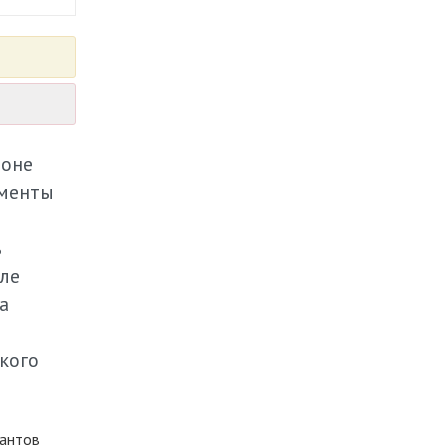
йоне
гменты
ь
еле
а
кого
иантов