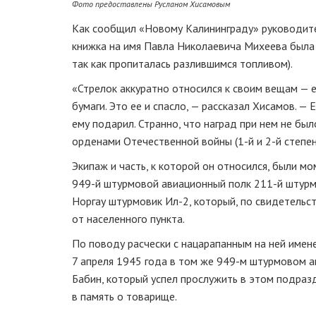
Фото предоставлены Русланом Хисамовым
Как сообщил «Новому Калининграду» руководите
книжка на имя Павла Николаевича Михеева была 
так как пропиталась разлившимся топливом).
«Стрелок аккуратно относился к своим вещам — е
бумаги. Это ее и спасло, — рассказал Хисамов. — 
ему подарил. Странно, что наград при нем не бы
орденами Отечественной войны (1-й и 2-й степен
Экипаж и часть, к которой он относился, были 
949-й штурмовой авиационный полк 211-й штурмо
Норгау штурмовик Ил-2, который, по свидетельс
от населенного пункта.
По поводу расчески с нацарапанным на ней имен
7 апреля 1945 года в том же 949-м штурмовом 
Бабин, который успел прослужить в этом подразд
в память о товарище.