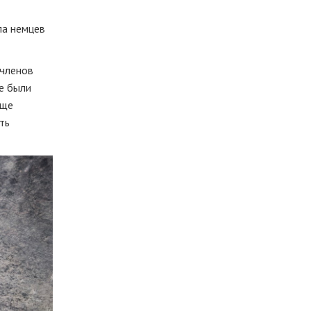
ла немцев
 членов
е были
еще
ть