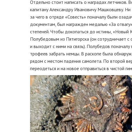
Отдельно стоит написать о наградах летчиков. 
капитану Александру Ивановичу Машковцеву. Ни 
за чего в отряде «Совесть» поначалу были озада
документам, был награжден медалью «За отвагу
степеней. Чтобы докопаться до истины, «Новый 
Полубедовым из Пятигорска (он сотрудничает с 
и выходит с ними на связь). Полубедов поначалу
трофеев забрать немцы. В раскопе была обнаруже
рядом с местом падения самолета. По второй ве
переодеться и на новое отправиться в чистой гим