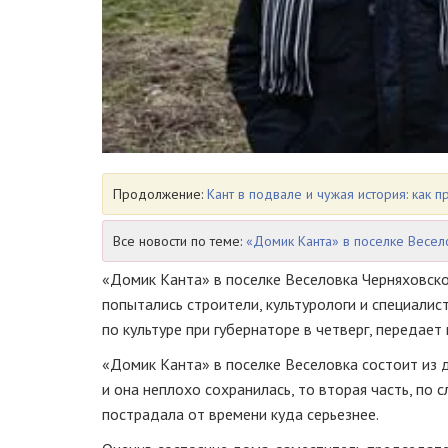
Продолжение:
Кант в подвале и чужая история: как 
Все новости по теме:
«Домик Канта» в поселке Весел
«Домик Канта» в поселке Веселовка Черняховско
попытались строители, культурологи и специали
по культуре при губернаторе в четверг, передае
«Домик Канта» в поселке Веселовка состоит из д
и она неплохо сохранилась, то вторая часть, по
пострадала от времени куда серьезнее.