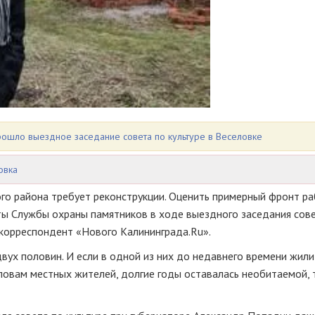
прошло выездное заседание совета по культуре в Веселовке
овка
го района требует реконструкции. Оценить примерный фронт р
сты Службы охраны памятников в ходе выездного заседания сов
т корреспондент «Нового Калининграда.Ru».
вух половин. И если в одной из них до недавнего времени жили
 словам местных жителей, долгие годы оставалась необитаемой, 