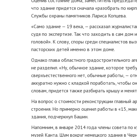
Оценив состояние дома, заместитель председате
что здание придется сначала «разобрать по кирп
Службы охраны памятников Лариса Копцева.
«Само здание — 19 века, — рассказал журналиста
судя по экспертизе. Так что заходить в сам дом 
головой». К слову, споры среди специалистов вы
пасторских детей именно в этом доме.
Однако глава областного градостроительного аг
не разделил. «Ну, обычное здание, которое треб
сверхъестественного нет, обычные работы, — от
аккуратно нужно с кладкой поработать, чтобы она
словам, придется также разбирать крышу и менят
На вопрос о стоимости реконструкции главный а
строения. Но примерно оценил работы в «15, мак
здания, подчеркнул Башин.
Напомним, в январе 2014 года члены совета по к
музей Канта. Шум вокруг немецкого здания в Чер