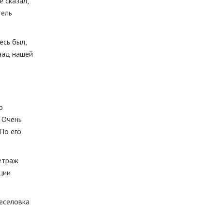
 сказал,
тель
есь был,
 над нашей
о
 Очень
По его
метраж
ции
еселовка