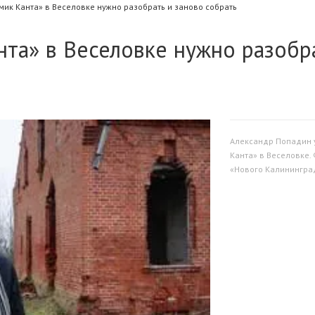
мик Канта» в Веселовке нужно разобрать и заново собрать
нта» в Веселовке нужно разобр
Александр Попадин 
Канта» в Веселовке.
«Нового Калинингра