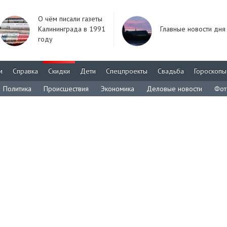
О чём писали газеты
Калининграда в 1991
Главные новости дня
году
м
Справка
Скидки
Дети
Спецпроекты
Свадьба
Гороскопы
Политика
Происшествия
Экономика
Деловые новости
Фот