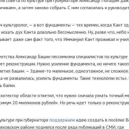
ля совета по культуре при губернаторе Александр Попадин даже
ичикам», а затем заново собрать. С ним согласилась и руководи
м культуролог, — а вот фундаменты — тех времен, когда Кант зд
и искать дух Канта довольно бессмысленно. Ну, разве что, небо
зывает даже сам факт того, что Иммануил Кант проживал и учил
ентства Александр Башин пессимизма специалистов по культуре
ует реконструкции. Нужно усиление фундамента, но ничего таког
метил Башин. —
Здание-то
маленькое, одноэтажное, не сложное.
 не развалилась, усилить фундаменты. Такие технологии есть». 
ь балки.
рхитектор области ответил, что нужно сначала узнать точный 
симум 20 миллионов рублей». Но речь идет только о реконструк
ультуре при губернаторе
поддержали
идею создать в посёлке В
няховском районе поднялся после ряда публикаций в СМИ, где