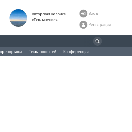
Вход
Авторская колонка
«Есть мнение»
Регистрация
орепортажи
Темы новостей
Конференции