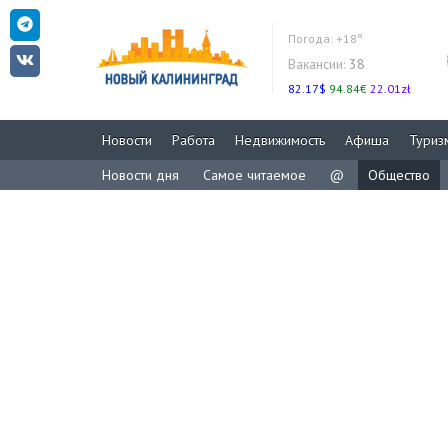
Погода:
+18°
Вакансии:
38
82.17$
94.84€
22.01zł
Новости
Работа
Недвижимость
Афиша
Туриз
Новости дня
Самое читаемое
@
Общество