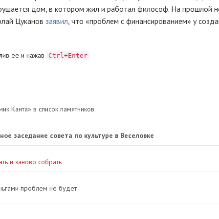
зрушается дом, в котором жил и работал философ. На прошлой 
колай Цуканов
заявил
, что «проблем с финансированием» у созд
лив ее и нажав
Ctrl+Enter
ик Канта» в список памятников
ное заседание совета по культуре в Веселовке
ть и заново собрать
еньгами проблем не будет