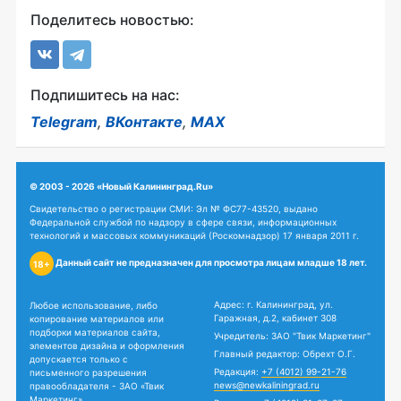
Поделитесь новостью:
Подпишитесь на нас:
Telegram
,
ВКонтакте
,
MAX
© 2003 - 2026 «Новый Калининград.Ru»
Свидетельство о регистрации СМИ: Эл № ФС77-43520, выдано
Федеральной службой по надзору в сфере связи, информационных
технологий и массовых коммуникаций (Роскомнадзор) 17 января 2011 г.
Данный сайт не предназначен для просмотра лицам младше 18 лет.
18+
Адрес: г. Калининград, ул.
Любое использование, либо
Гаражная, д.2, кабинет 308
копирование материалов или
подборки материалов сайта,
Учредитель: ЗАО "Твик Маркетинг"
элементов дизайна и оформления
Главный редактор: Обрехт О.Г.
допускается только с
Редакция:
+7 (4012) 99-21-76
письменного разрешения
news@newkaliningrad.ru
правообладателя - ЗАО «Твик
Маркетинг».