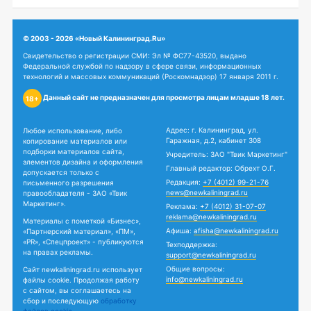
© 2003 - 2026 «Новый Калининград.Ru»
Свидетельство о регистрации СМИ: Эл № ФС77-43520, выдано
Федеральной службой по надзору в сфере связи, информационных
технологий и массовых коммуникаций (Роскомнадзор) 17 января 2011 г.
Данный сайт не предназначен для просмотра лицам младше 18 лет.
18+
Адрес: г. Калининград, ул.
Любое использование, либо
Гаражная, д.2, кабинет 308
копирование материалов или
подборки материалов сайта,
Учредитель: ЗАО "Твик Маркетинг"
элементов дизайна и оформления
Главный редактор: Обрехт О.Г.
допускается только с
Редакция:
+7 (4012) 99-21-76
письменного разрешения
news@newkaliningrad.ru
правообладателя - ЗАО «Твик
Маркетинг».
Реклама:
+7 (4012) 31-07-07
reklama@newkaliningrad.ru
Материалы с пометкой «Бизнес»,
Афиша:
afisha@newkaliningrad.ru
«Партнерский материал», «ПМ»,
«PR», «Спецпроект» - публикуются
Техподдержка:
на правах рекламы.
support@newkaliningrad.ru
Общие вопросы:
Сайт newkaliningrad.ru использует
info@newkaliningrad.ru
файлы cookie. Продолжая работу
с сайтом, вы соглашаетесь на
сбор и последующую
обработку