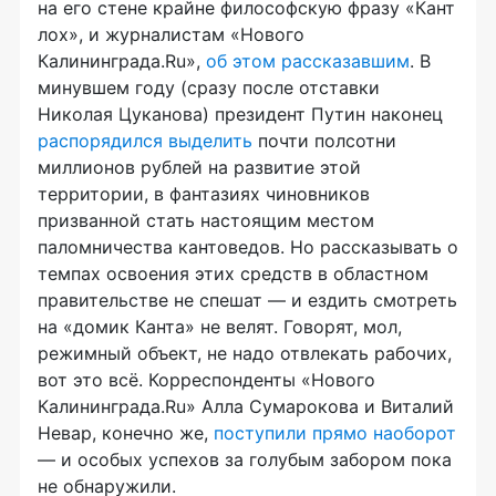
на его стене крайне философскую фразу «Кант
лох», и журналистам «Нового
Калининграда.Ru»,
об этом рассказавшим
. В
минувшем году (сразу после отставки
Николая Цуканова) президент Путин наконец
распорядился выделить
почти полсотни
миллионов рублей на развитие этой
территории, в фантазиях чиновников
призванной стать настоящим местом
паломничества кантоведов. Но рассказывать о
темпах освоения этих средств в областном
правительстве не спешат — и ездить смотреть
на «домик Канта» не велят. Говорят, мол,
режимный объект, не надо отвлекать рабочих,
вот это всё. Корреспонденты «Нового
Калининграда.Ru» Алла Сумарокова и Виталий
Невар, конечно же,
поступили прямо наоборот
— и особых успехов за голубым забором пока
не обнаружили.