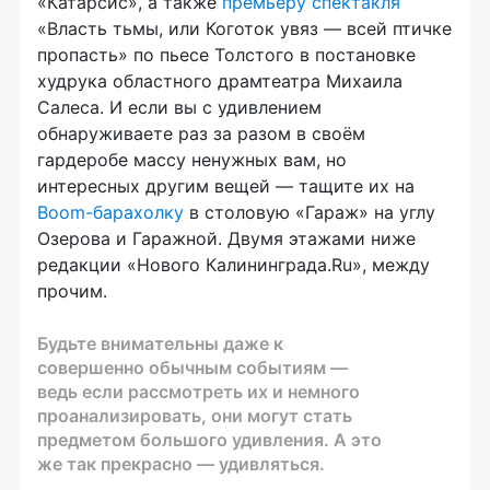
«Катарсис», а также
премьеру спектакля
«Власть тьмы, или Коготок увяз — всей птичке
пропасть» по пьесе Толстого в постановке
худрука областного драмтеатра Михаила
Салеса. И если вы с удивлением
обнаруживаете раз за разом в своём
гардеробе массу ненужных вам, но
интересных другим вещей — тащите их на
Boom-барахолку
в столовую «Гараж» на углу
Озерова и Гаражной. Двумя этажами ниже
редакции «Нового Калининграда.Ru», между
прочим.
Будьте внимательны даже к
совершенно обычным событиям —
ведь если рассмотреть их и немного
проанализировать, они могут стать
предметом большого удивления. А это
же так прекрасно — удивляться.