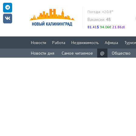
Погода:
+20.8°
Вакансии:
48
81.41$
94.06€
21.86zł
Новости
Работа
Недвижимость
Афиша
Туриз
Новости дня
Самое читаемое
@
Общество