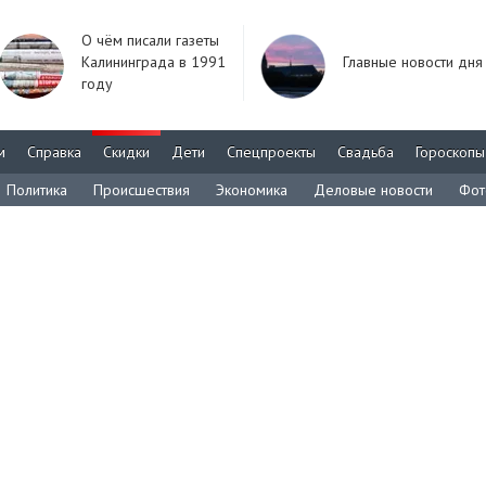
О чём писали газеты
Калининграда в 1991
Главные новости дня
году
м
Справка
Скидки
Дети
Спецпроекты
Свадьба
Гороскопы
Политика
Происшествия
Экономика
Деловые новости
Фот