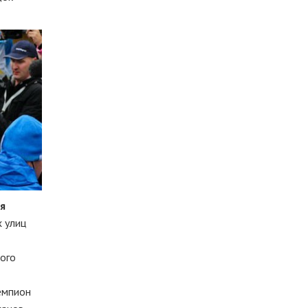
я
 улиц
ного
емпион