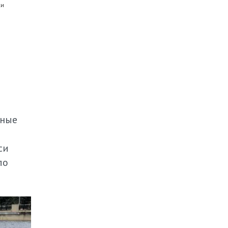
ки
сные
си
ло