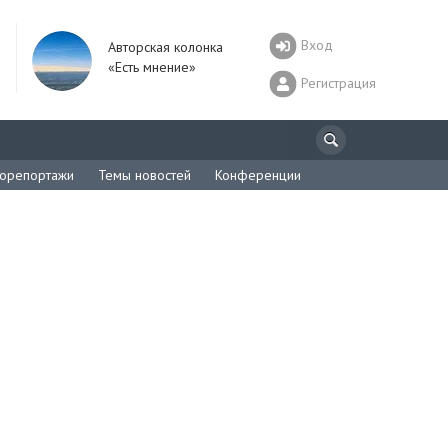
Вход
Авторская колонка
«Есть мнение»
Регистрация
орепортажи
Темы новостей
Конференции