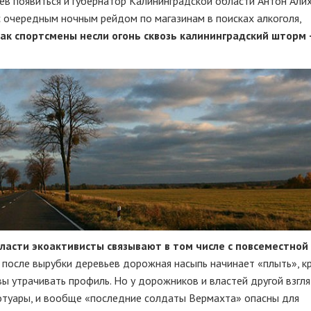
ев появиться и губернатор Калининградской области Антон Али
с очередным ночным рейдом по магазинам в поисках алкоголя,
ак спортсмены несли огонь сквозь калининградский шторм
ласти экоактивисты связывают в том числе с повсеместной
 после вырубки деревьев дорожная насыпь начинает «плыть», к
ы утрачивать профиль. Но у дорожников и властей другой взгл
ротуары, и вообще «последние солдаты Вермахта» опасны для