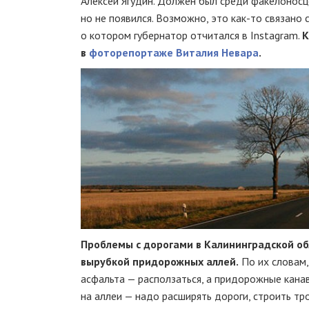
Алексей Ягудин. Должен был среди факелоносц
но не появился. Возможно, это
как-то
связано 
о котором губернатор отчитался в Instagram.
К
в
фоторепортаже Виталия Невара
.
Проблемы с дорогами в Калининградской об
вырубкой придорожных аллей.
По их словам,
асфальта — расползаться, а придорожные канав
на аллеи — надо расширять дороги, строить т