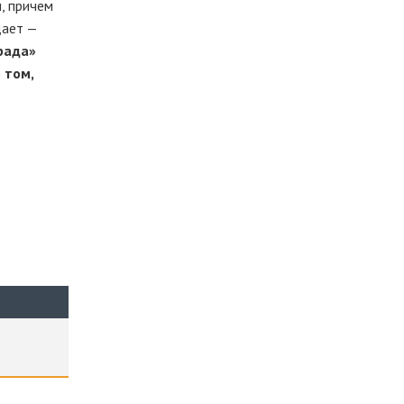
, причем
дает —
рада»
 том,