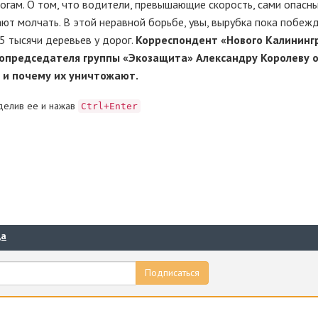
огам. О том, что водители, превышающие скорость, сами опасны
т молчать. В этой неравной борьбе, увы, вырубка пока побеж
5 тысячи деревьев у дорог.
Корреспондент «Нового Калининг
опредседателя группы «Экозащита» Александру Королеву о
ы и почему их уничтожают.
делив ее и нажав
Ctrl+Enter
да
Подписаться