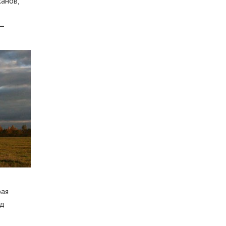
ханов,
 —
рая
яд