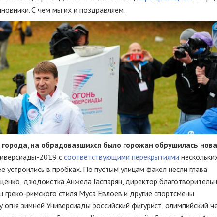
новники. С чем мы их и поздравляем.
 города, на обрадовавшихся было горожан обрушилась нова
ниверсиады-2019 с
соответствующими перекрытиями
нескольких
е устроились в пробках. По пустым улицам факел несли глава
щенко, дзюдоистка Анжела Гаспарян, директор благотворитель
ец
греко-римского
стиля Муса Евлоев и другие спортсмены
у огня зимней Универсиады российский фигурист, олимпийский ч