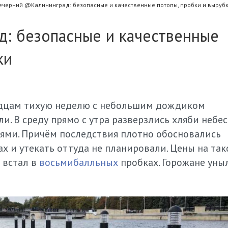
ечерний @Калининград: безопасные и качественные потопы, пробки и выруб
: безопасные и качественные
ки
дцам тихую неделю с небольшим дождиком
ли. В среду прямо с утра разверзлись хляби небе
ми. Причём последствия плотно обосновались
 и утекать оттуда не планировали. Цены на так
 встал в
восьмибалльных
пробках. Горожане уны