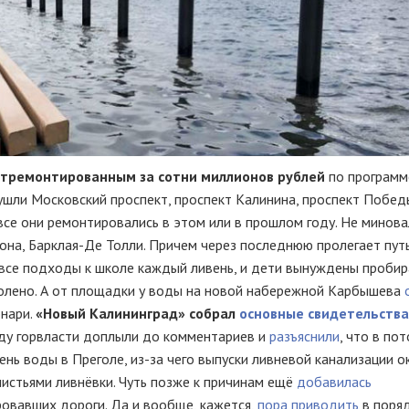
 отремонтированным за сотни миллионов рублей
по программ
ушли Московский проспект, проспект Калинина, проспект Побед
 все они ремонтировались в этом или в прошлом году. Не минов
иона,
Барклая-Де
Толли. Причем через последнюю пролегает путь
все подходы к школе каждый ливень, и дети вынуждены пробир
колено. А от площадки у воды на новой набережной Карбышева
нари.
«Новый Калининград» собрал
основные свидетельства
ду горвласти доплыли до комментариев и
разъяснили
, что в по
ень воды в Преголе,
из-за
чего выпуски ливневой канализации о
листьями ливнёвки. Чуть позже к причинам ещё
добавилась
овавших дороги. Да и вообще, кажется,
пора приводить
в поря