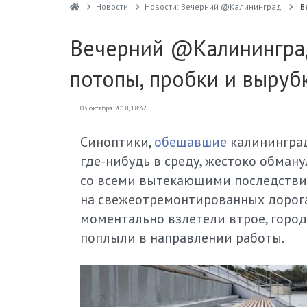
Новости
Новости: Вечерний @Калининград
В
Вечерний @Калининград
потопы, пробки и выруб
03 октября 2018, 18:32
Синоптики,
обещавшие
калинингра
где-нибудь
в среду, жестоко обману
со всеми вытекающими последствия
на свежеотремонтированных дорогах
моментально взлетели втрое, город
поплыли в направлении работы.