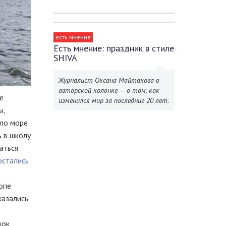
есть мнение
Есть мнение: праздник в стиле
SHIVA
Журналист Оксана Майтакова в
авторской колонке — о том, как
е
изменился мир за последние 20 лет.
ы,
ало море
 в школу
аться
остались
топе
казались
док