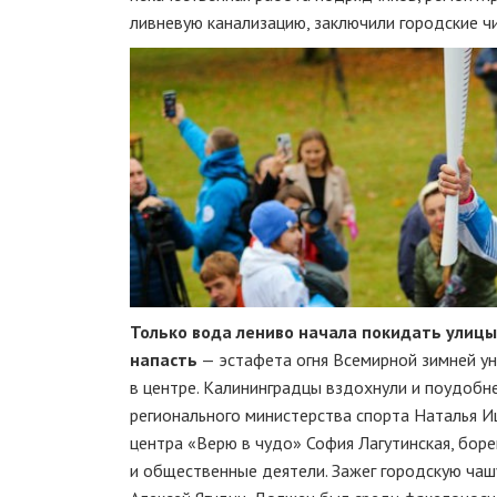
ливневую канализацию, заключили городские чи
Только вода лениво начала покидать улицы
напасть
— эстафета огня Всемирной зимней у
в центре. Калининградцы вздохнули и поудобне
регионального министерства спорта Наталья И
центра «Верю в чудо» София Лагутинская, бор
и общественные деятели. Зажег городскую чаш