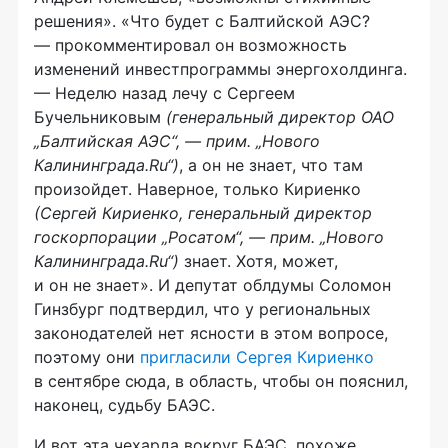
решения». «Что будет с Балтийской АЭС?
— прокомментировал он возможность
изменений инвестпрограммы энергохолдинга.
— Неделю назад лечу с Сергеем
Бучельниковым
(генеральный директор ОАО
„Балтийская АЭС“, — прим. „Нового
Калининграда.Ru“)
, а он не знает, что там
произойдет. Наверное, только Кириенко
(Сергей Кириенко, генеральный директор
госкорпорации „Росатом“, — прим. „Нового
Калининграда.Ru“)
знает. Хотя, может,
и он не знает». И депутат облдумы Соломон
Гинзбург подтвердил, что у региональных
законодателей нет ясности в этом вопросе,
поэтому они
пригласили Сергея Кириенко
в сентябре сюда, в область, чтобы он пояснил,
наконец, судьбу БАЭС.
И вот эта чехарда вокруг БАЭС, похоже,