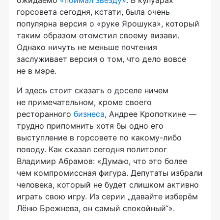
ожидаемо
«поймал звезду»
. В кулуарах
горсовета сегодня, кстати, была очень
популярна версия о «руке Ярошука», который
таким образом отомстил своему визави.
Однако ничуть не меньше почтения
заслуживает версия о том, что дело вовсе
не в мэре.
И здесь стоит сказать о доселе ничем
не примечательном, кроме своего
ресторанного
бизнеса
, Андрее Кропоткине —
трудно припомнить хотя бы одно его
выступление в горсовете по
какому-либо
поводу. Как сказал сегодня политолог
Владимир Абрамов: «Думаю, что это более
чем компромиссная фигура. Депутаты избрали
человека, который не будет слишком активно
играть свою игру. Из серии „давайте изберём
Лёню Брежнева, он самый спокойный“».