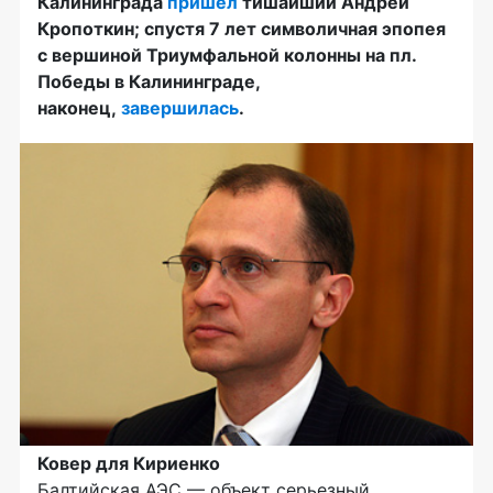
Калининграда
пришел
тишайший Андрей
Кропоткин; спустя 7 лет символичная эпопея
с вершиной Триумфальной колонны на пл.
Победы в Калининграде,
наконец,
завершилась
.
Ковер для Кириенко
Балтийская АЭС — объект серьезный.