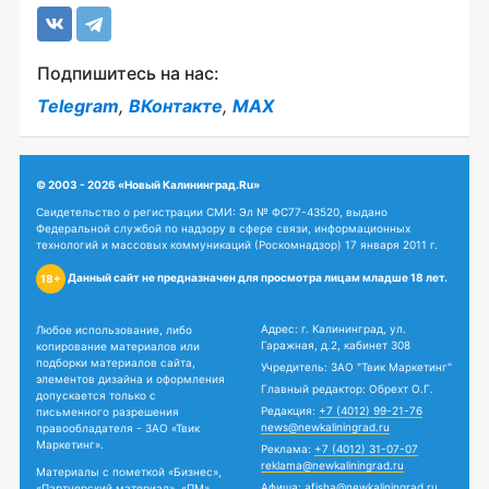
Подпишитесь на нас:
Telegram
,
ВКонтакте
,
MAX
© 2003 - 2026 «Новый Калининград.Ru»
Свидетельство о регистрации СМИ: Эл № ФС77-43520, выдано
Федеральной службой по надзору в сфере связи, информационных
технологий и массовых коммуникаций (Роскомнадзор) 17 января 2011 г.
Данный сайт не предназначен для просмотра лицам младше 18 лет.
18+
Адрес: г. Калининград, ул.
Любое использование, либо
Гаражная, д.2, кабинет 308
копирование материалов или
подборки материалов сайта,
Учредитель: ЗАО "Твик Маркетинг"
элементов дизайна и оформления
Главный редактор: Обрехт О.Г.
допускается только с
Редакция:
+7 (4012) 99-21-76
письменного разрешения
news@newkaliningrad.ru
правообладателя - ЗАО «Твик
Маркетинг».
Реклама:
+7 (4012) 31-07-07
reklama@newkaliningrad.ru
Материалы с пометкой «Бизнес»,
Афиша:
afisha@newkaliningrad.ru
«Партнерский материал», «ПМ»,