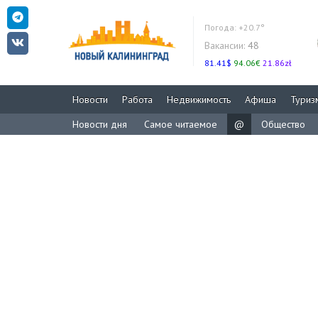
Погода:
+20.7°
Вакансии:
48
81.41$
94.06€
21.86zł
Новости
Работа
Недвижимость
Афиша
Туриз
Новости дня
Самое читаемое
@
Общество