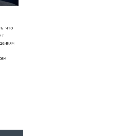
,
ь, что
ет
еданиям
сем