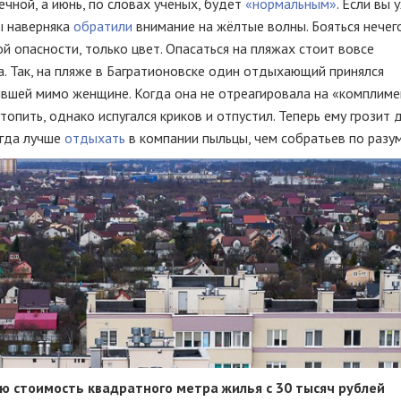
чной, а июнь, по словах учёных, будет
«нормальным»
. Если вы 
вы наверняка
обратили
внимание на жёлтые волны. Бояться нечег
кой опасности, только цвет. Опасаться на пляжах стоит вовсе
а. Так, на пляже в Багратионовске один отдыхающий принялся
вшей мимо женщине. Когда она не отреагировала на «комплиме
опить, однако испугался криков и отпустил. Теперь ему грозит 
огда лучше
отдыхать
в компании пыльцы, чем собратьев по разум
 стоимость квадратного метра жилья с 30 тысяч рублей