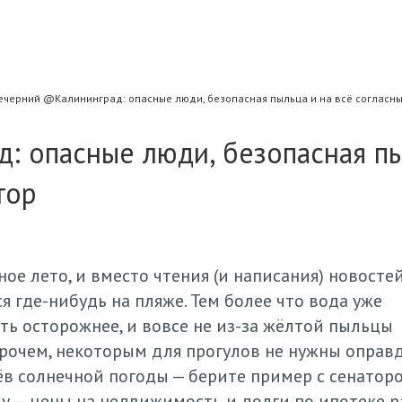
ечерний @Калининград: опасные люди, безопасная пыльца и на всё согласны
: опасные люди, безопасная п
тор
ое лето, и вместо чтения (и написания) новосте
ся где-нибудь на пляже. Тем более что вода уже
ыть осторожнее, и вовсе не из-за жёлтой пыльцы
Впрочем, некоторым для прогулов не нужны оправ
ёв солнечной погоды — берите пример с сенатор
у — цены на недвижимость и долги по ипотеке ра