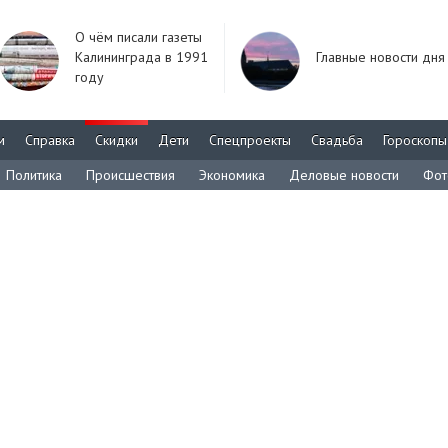
О чём писали газеты
Калининграда в 1991
Главные новости дня
году
м
Справка
Скидки
Дети
Спецпроекты
Свадьба
Гороскопы
Политика
Происшествия
Экономика
Деловые новости
Фот