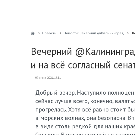
Новости
Новости: Вечерний @Калининград
В
Вечерний @Калининград
и на всё согласный сена
07 июня 2021, 19:31
Добрый вечер. Наступило полноценн
сейчас лучше всего, конечно, валять
прогрелась. Хотя всё равно стоит б
в морских волнах, она безопасна. 
в виде столь редкой для наших кра
Совфеда. В остальном всё по-старом