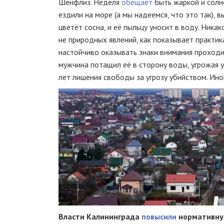
Шенфлиз. Неделя
обещает
быть жаркой и солне
ездили на море (а мы надеемся, что это так), 
цветёт сосна, и её пыльцу уносит в воду. Ника
не природных явлений, как показывает практик
настойчиво оказывать знаки внимания проходи
мужчина потащил её в сторону воды, угрожая ут
лет лишения свободы за угрозу убийством. Ин
Власти Калининграда
повысили
нормативную