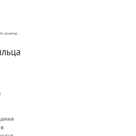
й сенатор
ыльца
й
дания
ов
стут,