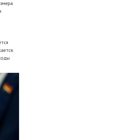
азмера
и
ется
ается.
оходы