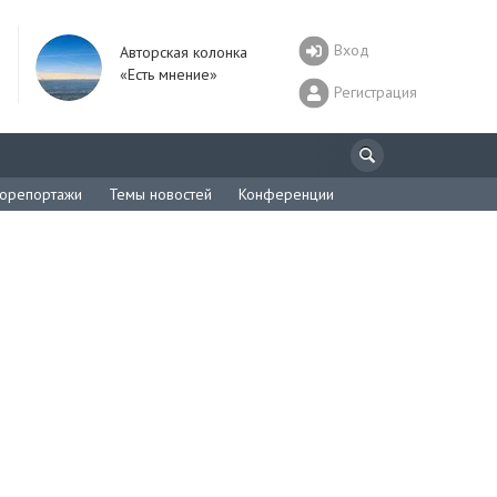
Вход
Авторская колонка
«Есть мнение»
Регистрация
орепортажи
Темы новостей
Конференции