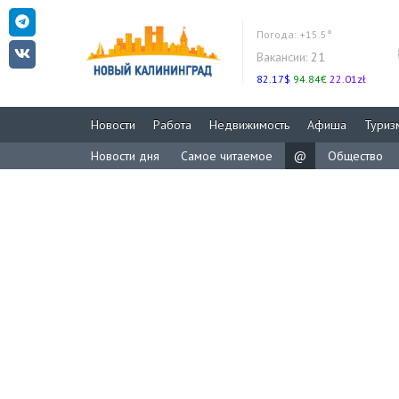
Погода:
+15.5°
Вакансии:
21
82.17$
94.84€
22.01zł
Новости
Работа
Недвижимость
Афиша
Туриз
Новости дня
Самое читаемое
@
Общество