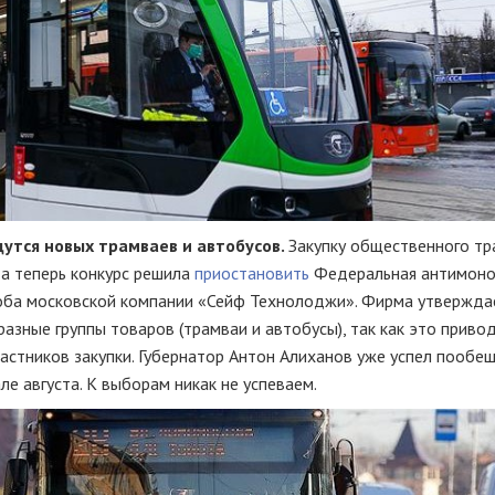
дутся новых трамваев и автобусов.
Закупку общественного тр
 а теперь конкурс решила
приостановить
Федеральная антимоно
оба московской компании «Сейф Технолоджи». Фирма утверждае
азные группы товаров (трамваи и автобусы), так как это приво
астников закупки. Губернатор Антон Алиханов уже успел пообещ
ле августа. К выборам никак не успеваем.