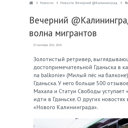
Новости
Новости: Вечерний @Калининград
В
Вечерний @Калининград:
волна мигрантов
07 сентября 2021, 20:01
Золотистый ретривер, выглядывающ
достопримечательной Гданьска в кар
na balkonie» (Милый пёс на балкон
Гданьска. У него больше 500 отзывов
Махала и Статуи Свободы уступает «
идти в Гданьске. О других новостя
«Нового Калининграда».