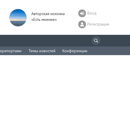
Вход
Авторская колонка
«Есть мнение»
Регистрация
орепортажи
Темы новостей
Конференции