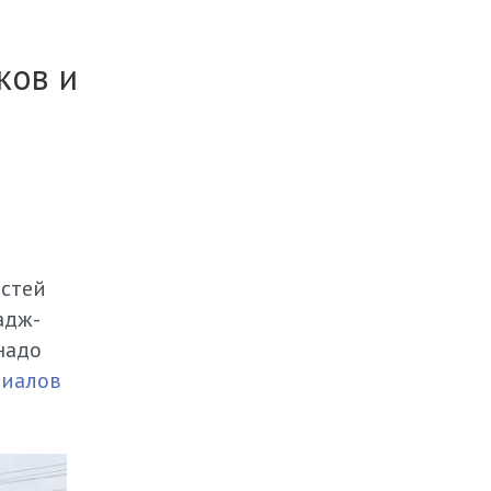
ков и
остей
адж-
надо
риалов