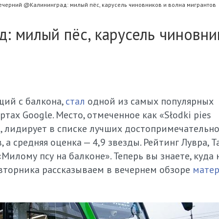
ечерний @Калининград: милый пёс, карусель чиновников и волна мигрантов
 милый пёс, карусель чиновни
ий с балкона,
стал
одной из самых популярных
тах Google. Место, отмеченное как «Słodki pies
е), лидирует в списке лучших достопримечательн
, а средняя оценка — 4,9 звезды. Рейтинг Лувра, Т
Милому псу на балконе». Теперь вы знаете, куда 
х вторника рассказываем в вечернем обзоре
мате