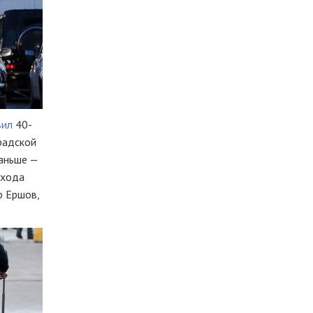
вил
40-
радской
раньше —
ухода
р Ершов,