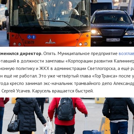
сменился директор.
Опять. Муниципальное предприятие
возгла
отавший в должности замглавы «Корпорации развития Калининг
ионную политику и ЖКХ в администрации Светлогорска, а ещё 
н ещё не работал. Это уже четвёртый глава «ГорТранса» после 
года кресло занимал экс-начальник трамвайного депо Александ
 Сергей Усачев. Карусель вращается быстрей.