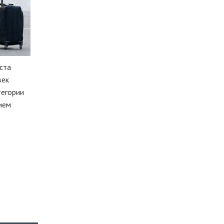
ста
век
тегории
дием