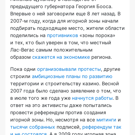
предыдущего губернатора Георгия Бооса.
Впервые о ней заговорили еще 8 лет назад. В
2007-м
году, когда для игорной зоны начали
подбирать подходящее место, жители области
поделились на
противников
«зоны порока»
и тех, кто был уверен в том, что местный
Лас-Вегас
самым положительным
образом
скажется на экономике
региона.
Пока одни
организовывали протесты
, другие
строили
амбициозные планы по развитию
территории и строительству казино. Весной
2007 года было сделано заявление о том, что
в июле того же года уже
начнутся работы
. В
ответ на это активисты даже попытались
провести референдум против создания
игорной зоны. Но, несмотря на все
митинги
и
тысячи собранных
подписей,
референдум
так
и не состоялся
. А в
2009
году игорная зона