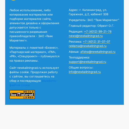
Адрес: г. Калининград, ул.
Любое использование, либо
Гаражная, д.2, кабинет 308
копирование материалов или
подборки материалов сайта,
Учредитель: ЗАО "Твик Маркетинг"
элементов дизайна и оформления
Главный редактор: Обрехт О.Г.
допускается только с
Редакция:
+7 (4012) 99-21-76
письменного разрешения
news@newkaliningrad.ru
правообладателя - ЗАО «Твик
Маркетинг».
Реклама:
+7 (4012) 31-07-07
reklama@newkaliningrad.ru
Материалы с пометкой «Бизнес»,
Афиша:
afisha@newkaliningrad.ru
«Партнерский материал», «ПМ»,
«PR», «Спецпроект» - публикуются
Техподдержка:
на правах рекламы.
support@newkaliningrad.ru
Общие вопросы:
Сайт newkaliningrad.ru использует
info@newkaliningrad.ru
файлы cookie. Продолжая работу
с сайтом, вы соглашаетесь на
сбор и последующую
обработку
файлов cookie.