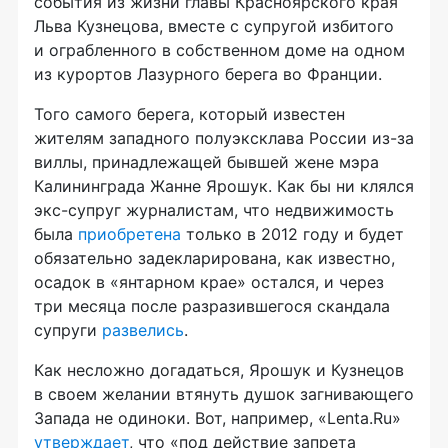
события из жизни главы Красноярского края
Льва Кузнецова, вместе с супругой избитого
и ограбленного в собственном доме на одном
из курортов Лазурного берега во Франции.
Того самого берега, который известен
жителям западного полуэксклава России
из-за
виллы, принадлежащей бывшей жене мэра
Калининграда Жанне Ярошук. Как бы ни клялся
экс-супруг
журналистам, что недвижимость
была
приобретена
только в 2012 году и будет
обязательно задекларирована, как известно,
осадок в «янтарном крае» остался, и через
три месяца после разразившегося скандала
супруги
развелись
.
Как несложно догадаться, Ярошук и Кузнецов
в своем желании втянуть душок загнивающего
Запада не одиноки. Вот, например, «Lenta.Ru»
утверждает
, что «под действие запрета