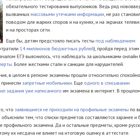
обязательного тестирования выпускников. Ведь ряд нововве
вызванных
массовыми утечками информации
, не раз станови
поводом для жарких споров и на кухнях, и на экранах телеви
и на просторах сети.
Еще бы, детям предстояло писать тесты
под наблюдением
потратили
14 миллионов бюджетных рублей
), пройдя перед этим
началом ЕГЭ выяснилось, что наблюдать за школьниками онлайн
перты
. Более жесткими стали и санкции для нарушителей.
ия, в целом в регионе экзамены прошли относительно спокойно
е принесли
запретные мобильники
. Еще
одного в списывании
ил задания уже написанного
им экзамена в интернет. В прошлом
то, что
заявившиеся не приходили на профильные экзамены
по в
 объясняли тем, что списки предметов составляются заранее и
е профильного экзамена. Да и остальные предметы, кроме русс
тому их несдача не влияет на итоговую оценку в аттестате.