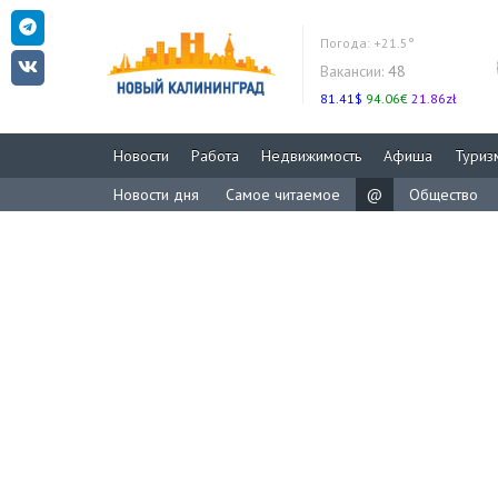
Погода:
+21.5°
Вакансии:
48
81.41$
94.06€
21.86zł
Новости
Работа
Недвижимость
Афиша
Туриз
Новости дня
Самое читаемое
@
Общество