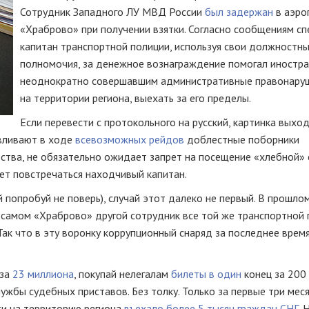
Сотрудник Западного ЛУ МВД России
был задержан
в аэро
«Храброво» при получении взятки. Согласно сообщениям сп
капитан транспортной полиции, используя свои должностн
полномочия, за денежное вознаграждение помогал иностра
неоднократно совершавшим административные правонару
на территории региона, выехать за его пределы.
Если перевести с протокольного на русский, картинка выхо
авливают в ходе
всевозможных рейдов
доблестные поборники
ства, не обязательно ожидает запрет на посещение «хлебной»
жет повстречаться находчивый капитан.
 попробуй не поверь), случай этот далеко не первый. В прошло
е самом «Храброво» другой сотрудник все той же транспортной
Так что в эту воронку коррупционный снаряд за последнее врем
за
23 миллиона
, покупай нелегалам
билеты в один
конец за 200
лужбы судебных приставов. Без толку. Только за первые три мес
ти на территорию региона
въехало более 5 тысяч граждан СНГ
. 