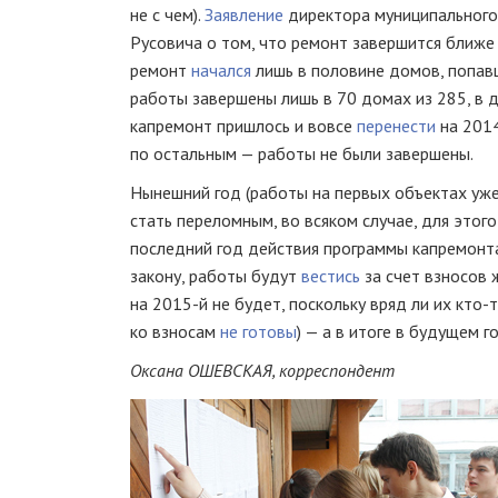
не с чем).
Заявление
директора муниципального
Русовича о том, что ремонт завершится ближе 
ремонт
начался
лишь в половине домов, попавш
работы завершены лишь в 70 домах из 285, в д
капремонт пришлось и вовсе
перенести
на 2014
по остальным — работы не были завершены.
Нынешний год (работы на первых объектах уже
стать переломным, во всяком случае, для этого
последний год действия программы капремонта
закону, работы будут
вестись
за счет взносов 
на
2015-й
не будет, поскольку вряд ли их
кто-
ко взносам
не готовы
) — а в итоге в будущем г
Оксана ОШЕВСКАЯ, корреспондент