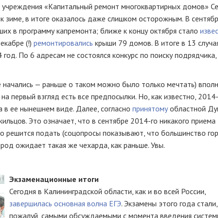
 учреждения «Капитальный ремонт многоквартирных домов» Се
к зиме, в итоге оказалось даже слишком осторожным. В сентяб
их в программу капремонта; ближе к концу октября стало
изве
екабре (!)
ремонтировались
крыши 79 домов. В итоге в 13 случа
 год. По 6 адресам не состоялся конкурс по поиску подрядчика,
 начались — раньше о таком можно было только мечтать) вполн
 на первый взгляд есть все предпосылки. Но, как известно, 2014
 в ее нынешнем виде. Далее, согласно
принятому
областной Ду
жильцов. Это означает, что в сентябре
2014-го
никакого приема 
то
решится подать (соцопросы показывают, что большинство го
ород ожидает такая же чехарда, как раньше. Увы.
Экзаменационные итоги
Сегодня в Калининградской области, как и во всей России,
завершилась основная волна ЕГЭ
. Экзамены этого года стали,
пожалуй, самыми обсуждаемыми с момента введения систе