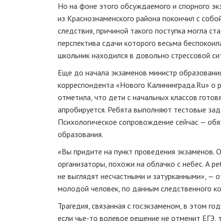
Но на фоне этого обсуждаемого и спорного эк
из Краснознаменского района покончил с собой
следствия, причиной такого поступка могла ста
перспектива сдачи которого весьма беспокоила
школьник находился в довольно стрессовой си
Еще до начала экзаменов министр образования
корреспондента «Нового Калининграда.Ru» о 
отметила, что дети с начальных классов готовя
апробируется. Ребята выполняют тестовые зада
Психологическое сопровождение сейчас — обяз
образования.
«Вы придите на пункт проведения экзаменов. О
организаторы, похожи на облачко с небес. А р
не выглядят несчастными и затурканными», — 
молодой человек, по данным следственного ко
Трагедия, связанная с госэкзаменом, в этом г
если
чье-то
волевое решение не отменит ЕГЭ, 