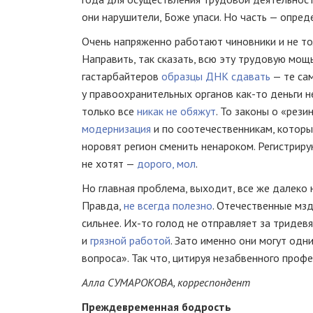
они нарушители, Боже упаси. Но часть — опред
Очень напряженно работают чиновники и не то
Направить, так сказать, всю эту трудовую мощ
гастарбайтеров
образцы ДНК сдавать
— те сам
у правоохранительных органов
как-то
деньги н
только все
никак не обяжут
. То законы о «рези
модернизация
и по соотечественникам, которые
норовят регион сменить ненароком. Регистрирую
не хотят —
дорого, мол
.
Но главная проблема, выходит, все же далеко н
Правда,
не всегда полезно
. Отечественные мз
сильнее.
Их-то
голод не отправляет за тридев
и
грязной работой
. Зато именно они могут одн
вопроса». Так что, цитируя незабвенного профе
Алла СУМАРОКОВА, корреспондент
Преждевременная бодрость