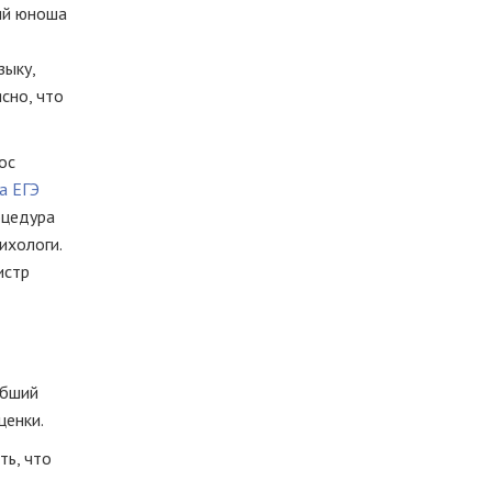
ий
юноша
зыку,
сно, что
ос
а
ЕГЭ
оцедура
ихологи.
истр
ибший
ценки.
ть, что