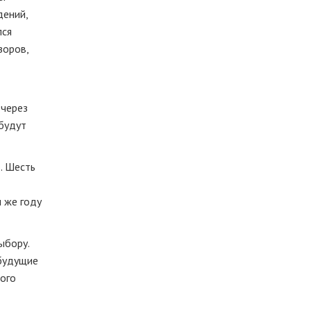
дений,
лся
зоров,
 через
 будут
. Шесть
 же году
ыбору.
 будущие
кого