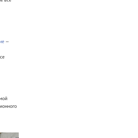
ие
—
все
емой
ионного