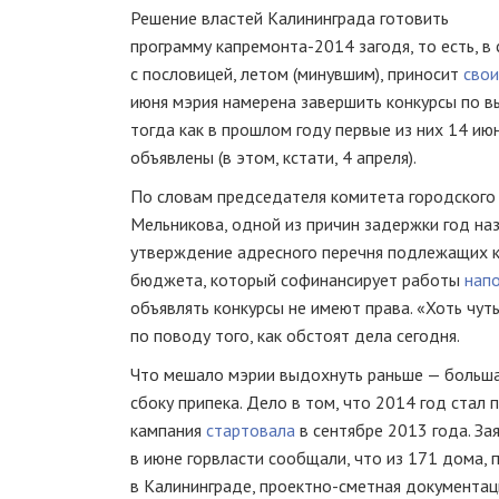
Решение властей Калининграда готовить
программу
капремонта-2014
загодя, то есть, в
с пословицей, летом (минувшим), приносит
сво
июня мэрия намерена завершить конкурсы по 
тогда как в прошлом году первые из них 14 ию
объявлены (в этом, кстати, 4 апреля).
По словам председателя комитета городского 
Мельникова, одной из причин задержки год на
утверждение адресного перечня подлежащих ка
бюджета, который софинансирует работы
нап
объявлять конкурсы не имеют права. «Хоть
чут
по поводу того, как обстоят дела сегодня.
Что мешало мэрии выдохнуть раньше — большая
сбоку припека. Дело в том, что 2014 год стал 
кампания
стартовала
в сентябре 2013 года. З
в июне горвласти сообщали, что из 171 дома,
в Калининграде,
проектно-сметная
документаци