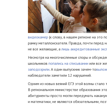
видеокамер
(к слову, в нашем регионе на это 
рамку металлоискателя. Правда, почти перед 
не все желающие, а
лишь аккредитованные экс
Несмотря на многочисленные споры и обсужден
школьников
попались на списывании
или все ж
заподозрили
. А один выпускник
зачем-то
вылож
наблюдатели заметили 12 нарушений.
Одним из новых веяний ЕГЭ этой волны стало 
В региональном министерстве образования это
абитуриенты просто могли передумать наканун
и математики, не являются обязательными, поэ