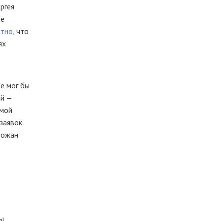
ргея
ре
стно
, что
ях
е мог бы
-й —
мой
заявок
рожан
мы