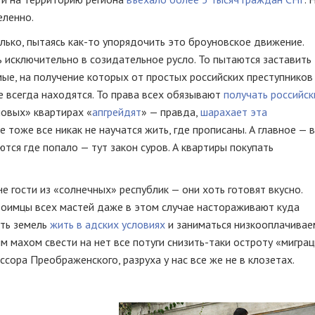
еленно.
лько, пытаясь
как-то
упорядочить это броуновское движение.
ь исключительно в созидательное русло. То пытаются заставить
ые, на получение которых от простых российских преступников
е всегда находятся. То права всех обязывают
получать российск
новых» квартирах «
апгрейдят
» — правда,
шарахает эта
 тоже все никак не научатся жить, где прописаны. А главное — 
тся где попало — тут закон суров. А квартиры покупать
е гости из «солнечных» республик — они хоть готовят вкусно.
доимцы всех мастей даже в этом случае настораживают куда
ять земель
жить в адских условиях
и заниматься низкооплачива
им махом свести на нет все потуги
снизить-таки
остроту «миграц
ссора Преображенского, разруха у нас все же не в клозетах.