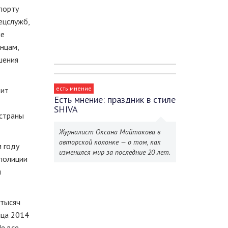
порту
ецслужб,
ые
нцам,
шения
есть мнение
дит
Есть мнение: праздник в стиле
SHIVA
 страны
Журналист Оксана Майтакова в
авторской колонке — о том, как
м году
изменился мир за последние 20 лет.
 полиции
я
 тысяч
яца 2014
Не все