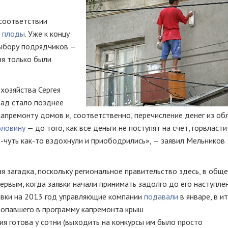
 соответствии
и плоды
. Уже к концу
выбору подрядчиков —
ня только были
хозяйства Сергея
зад стало позднее
премонту домов и, соответственно, перечисление денег из об
оловину
— до того, как все деньги не поступят на счет, горвласти
ь-чуть
как-то
вздохнули и приободрились», — заявил Мельников
 загадка, поскольку региональное правительство здесь, в
обще
первым, когда заявки начали принимать задолго до его наступле
аявки на 2013 год управляющие компании
подавали
в январе, в и
 попавшего в программу капремонта крыш
я готова у сотни (выходить на конкурсы им было просто