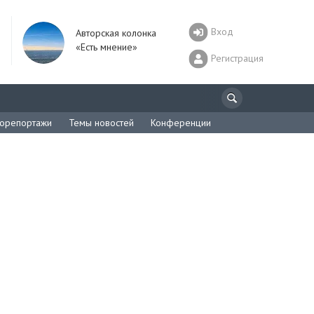
Вход
Авторская колонка
«Есть мнение»
Регистрация
орепортажи
Темы новостей
Конференции