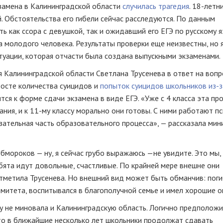
замена в Калининградской области
случилась трагедия
.
18-летн
. Обстоятельства его гибели сейчас расследуются. По данным
ть как ссора с девушкой, так и ожидавший его ЕГЭ по русскому я
 молодого человека. Результаты проверки еще неизвестны, но я
туации, которая отчасти была создана выпускными экзаменами.
 Калининградской области Светлана Трусенева в ответ на вопр
росте количества суицидов и
попыток суицидов школьников
из-з
тся к форме сдачи экзамена в виде ЕГЭ. «Уже с 4 класса эта пр
ния, и к
11-му
классу морально они готовы. С ними работают пс
ательная часть образовательного процесса», — рассказала мин
бмороков — ну, я сейчас грубо выражаюсь —не увидите. Это мы,
ебята идут довольные, счастливые. По крайней мере внешне они
отметила Трусенева. Но внешний вид может быть обманчив: пог
митета, воспитывался в благополучной семье и имел хорошие о
оду не миновала и Калининградскую область. Логично предположи
то в ближайшие несколько лет школьники продолжат сдавать