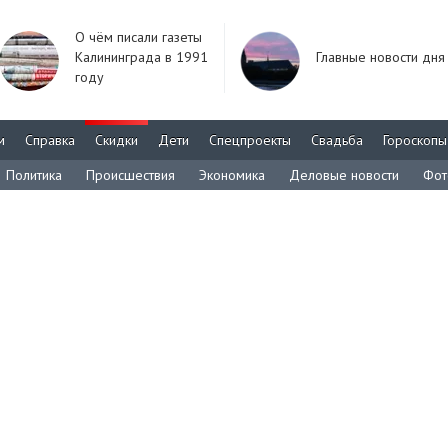
О чём писали газеты
Калининграда в 1991
Главные новости дня
году
м
Справка
Скидки
Дети
Спецпроекты
Свадьба
Гороскопы
Политика
Происшествия
Экономика
Деловые новости
Фот