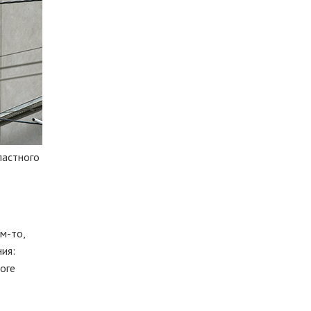
ластного
м-то
,
ния:
тоге