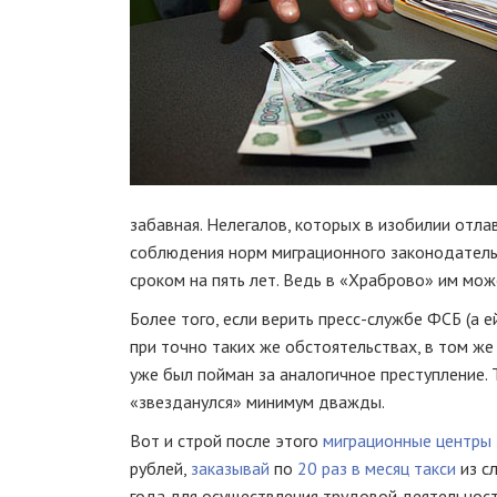
забавная. Нелегалов, которых в изобилии отл
соблюдения норм миграционного законодатель
сроком на пять лет. Ведь в «Храброво» им мо
Более того, если верить
пресс-службе
ФСБ (а ей
при точно таких же обстоятельствах, в том ж
уже был пойман за аналогичное преступление. 
«звезданулся» минимум дважды.
Вот и строй после этого
миграционные центры
рублей,
заказывай
по
20 раз в месяц
такси
из с
года для осуществления трудовой деятельнос