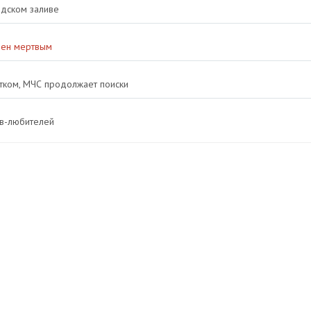
адском заливе
ден мертвым
тком, МЧС продолжает поиски
ов-любителей