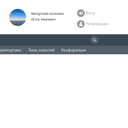
Вход
Авторская колонка
«Есть мнение»
Регистрация
орепортажи
Темы новостей
Конференции