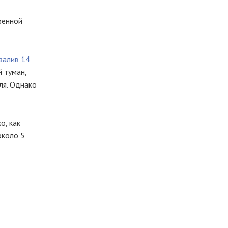
венной
залив 14
й туман,
ля. Однако
о, как
около 5