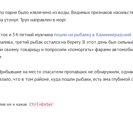
ло парня было извлечено из воды. Видимых признаков насильст
утонул. Труп направлен в морг.
сток и 34-летний мужчина
пошли на рыбалку в Калининградский 
алива, третий рыбак остался на берегу. В этот день был сильны
ли своему товарищу и попросили «поморгать» фарами автомоби
г.
Прибывшие на место спасатели пропавших не обнаружили, однак
ало, что в том районе, куда пошли рыбаки, есть яма глубиной 
лив ее и нажав
Ctrl+Enter