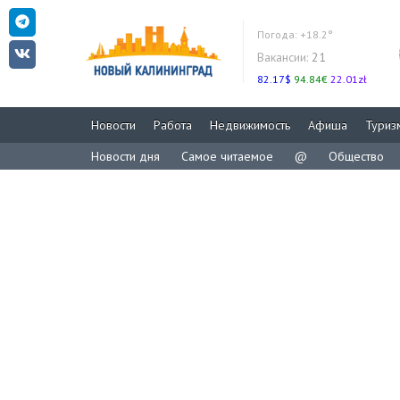
Погода:
+18.2°
Вакансии:
21
82.17$
94.84€
22.01zł
Новости
Работа
Недвижимость
Афиша
Туриз
Новости дня
Самое читаемое
@
Общество