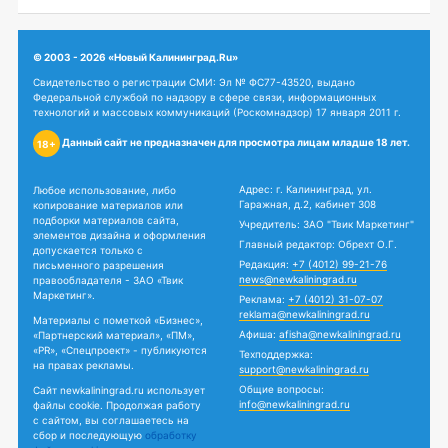
© 2003 - 2026 «Новый Калининград.Ru»
Свидетельство о регистрации СМИ: Эл № ФС77-43520, выдано
Федеральной службой по надзору в сфере связи, информационных
технологий и массовых коммуникаций (Роскомнадзор) 17 января 2011 г.
Данный сайт не предназначен для просмотра лицам младше 18 лет.
18+
Адрес: г. Калининград, ул.
Любое использование, либо
Гаражная, д.2, кабинет 308
копирование материалов или
подборки материалов сайта,
Учредитель: ЗАО "Твик Маркетинг"
элементов дизайна и оформления
Главный редактор: Обрехт О.Г.
допускается только с
Редакция:
+7 (4012) 99-21-76
письменного разрешения
news@newkaliningrad.ru
правообладателя - ЗАО «Твик
Маркетинг».
Реклама:
+7 (4012) 31-07-07
reklama@newkaliningrad.ru
Материалы с пометкой «Бизнес»,
Афиша:
afisha@newkaliningrad.ru
«Партнерский материал», «ПМ»,
«PR», «Спецпроект» - публикуются
Техподдержка:
на правах рекламы.
support@newkaliningrad.ru
Общие вопросы:
Сайт newkaliningrad.ru использует
info@newkaliningrad.ru
файлы cookie. Продолжая работу
с сайтом, вы соглашаетесь на
сбор и последующую
обработку