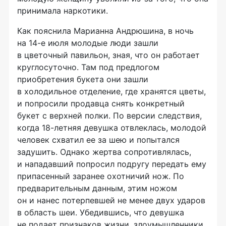
принимала наркотики.
Как пояснила Марианна Андрюшина, в ночь
на
14-е
июля молодые люди зашли
в цветочный павильон, зная, что он работает
круглосуточно. Там под предлогом
приобретения букета они зашли
в холодильное отделение, где хранятся цветы,
и попросили продавца снять конкретный
букет с верхней полки. По версии следствия,
когда
18-летняя
девушка отвлеклась, молодой
человек схватил ее за шею и попытался
задушить. Однако жертва сопротивлялась,
и нападавший попросил подругу передать ему
припасенный заранее охотничий нож. По
предварительным данным, этим ножом
он и нанес потерпевшей не менее двух ударов
в область шеи. Убедившись, что девушка
не подает признаков жизни, злоумышленники