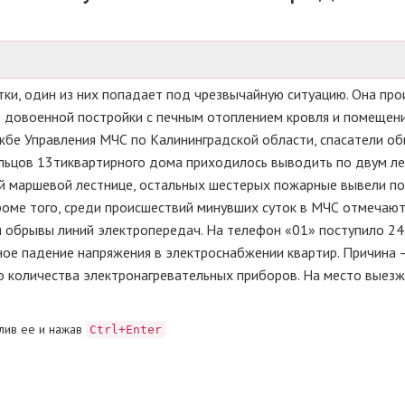
тки, один из них попадает под чрезвычайную ситуацию. Она про
е довоенной постройки с печным отоплением кровля и помещени
жбе Управления МЧС по Калининградской области, спасатели о
ильцов 13тиквартирного дома приходилось выводить по двум л
ной маршевой лестнице, остальных шестерых пожарные вывели по
роме того, среди происшествий минувших суток в МЧС отмечаю
и обрывы линий электропередач. На телефон «01» поступило 2
ное падение напряжения в электроснабжении квартир. Причина 
го количества электронагревательных приборов. На место выез
лив ее и нажав
Ctrl+Enter