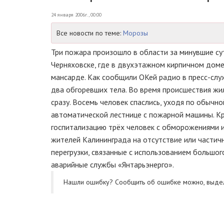
24 января 2006г., 00:00
Все новости по теме:
Морозы
Три пожара произошло в области за минувшие су
Черняховске, где в двухэтажном кирпичном дом
мансарде. Как сообщили ОКей радио в пресс-слу
два обгоревших тела. Во время происшествия ж
сразу. Восемь человек спаслись, уходя по обыч
автоматической лестнице с пожарной машины. К
госпитализацию трёх человек с обморожениями 
жителей Калининграда на отсутствие или частич
перегрузки, связанные с использованием большо
аварийные службы «Янтарьэнерго».
Нашли ошибку? Cообщить об ошибке можно, выде