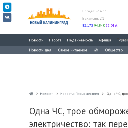
Погода:
+16.5°
Вакансии:
21
82.17$
94.84€
22.01zł
Новости
Работа
Недвижимость
Афиша
Туриз
Новости дня
Самое читаемое
@
Общество
Новости
Новости: Происшествия
Одна ЧС, тро
Одна ЧС, трое обморож
электричество: так пер