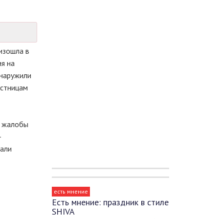
изошла в
я на
бнаружили
естницам
т
4 жалобы
–
жали
есть мнение
Есть мнение: праздник в стиле
SHIVA