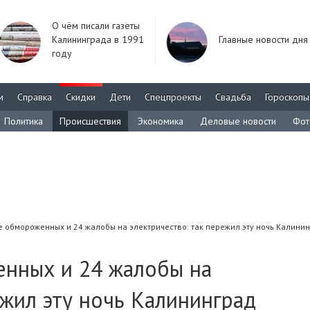
О чём писали газеты
Калининграда в 1991
Главные новости дня
году
м
Справка
Скидки
Дети
Спецпроекты
Свадьба
Гороскопы
Политика
Происшествия
Экономика
Деловые новости
Фот
е обмороженных и 24 жалобы на электричество: так пережил эту ночь Калини
енных и 24 жалобы на
ежил эту ночь Калининград