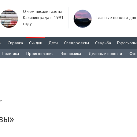
О чём писали газеты
Калининграда в 1991
Главные новости дня
году
м
Справка
Скидки
Дети
Спецпроекты
Свадьба
Гороскопы
Политика
Происшествия
Экономика
Деловые новости
Фот
»
зы»