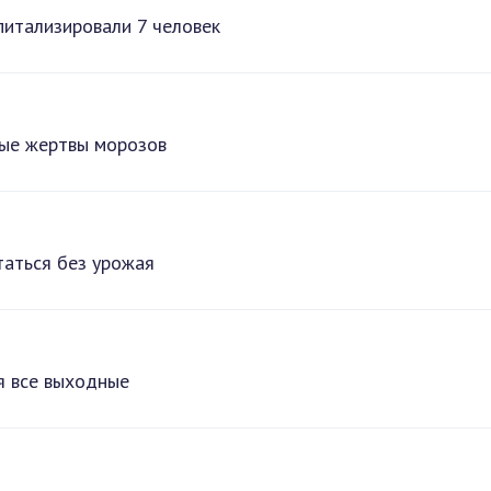
итализировали 7 человек
вые жертвы морозов
таться без урожая
я все выходные