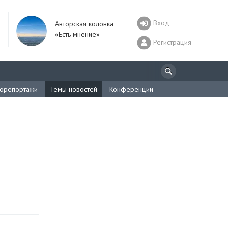
Вход
Авторская колонка
«Есть мнение»
Регистрация
орепортажи
Темы новостей
Конференции