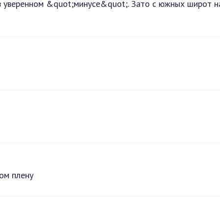
в уверенном &quot;минусе&quot;. Зато с южных широт н
ом плену