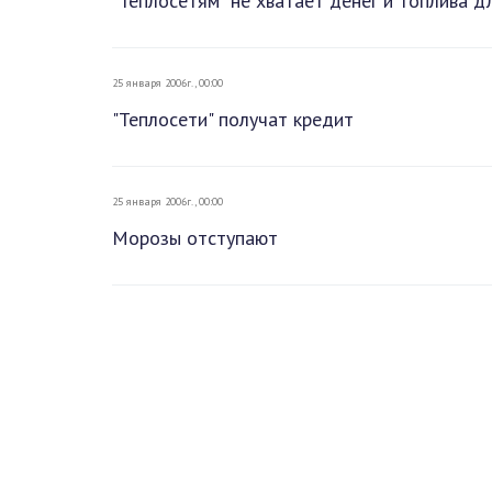
"Теплосетям" не хватает денег и топлива 
25 января 2006г., 00:00
"Теплосети" получат кредит
25 января 2006г., 00:00
Морозы отступают