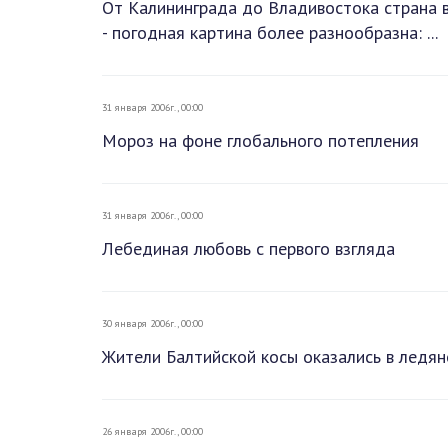
От Калининграда до Владивостока страна 
- погодная картина более разнообразна: ...
31 января 2006г., 00:00
Мороз на фоне глобального потепления
31 января 2006г., 00:00
Лебединая любовь с первого взгляда
30 января 2006г., 00:00
Жители Балтийской косы оказались в ледян
26 января 2006г., 00:00