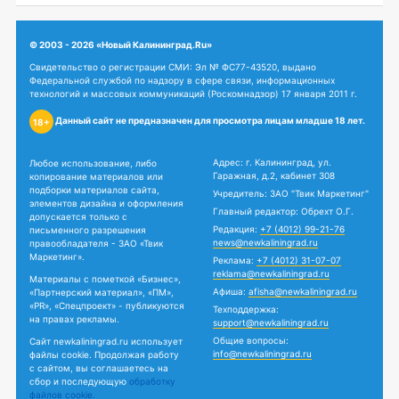
© 2003 - 2026 «Новый Калининград.Ru»
Свидетельство о регистрации СМИ: Эл № ФС77-43520, выдано
Федеральной службой по надзору в сфере связи, информационных
технологий и массовых коммуникаций (Роскомнадзор) 17 января 2011 г.
Данный сайт не предназначен для просмотра лицам младше 18 лет.
18+
Адрес: г. Калининград, ул.
Любое использование, либо
Гаражная, д.2, кабинет 308
копирование материалов или
подборки материалов сайта,
Учредитель: ЗАО "Твик Маркетинг"
элементов дизайна и оформления
Главный редактор: Обрехт О.Г.
допускается только с
Редакция:
+7 (4012) 99-21-76
письменного разрешения
news@newkaliningrad.ru
правообладателя - ЗАО «Твик
Маркетинг».
Реклама:
+7 (4012) 31-07-07
reklama@newkaliningrad.ru
Материалы с пометкой «Бизнес»,
Афиша:
afisha@newkaliningrad.ru
«Партнерский материал», «ПМ»,
«PR», «Спецпроект» - публикуются
Техподдержка:
на правах рекламы.
support@newkaliningrad.ru
Общие вопросы:
Сайт newkaliningrad.ru использует
info@newkaliningrad.ru
файлы cookie. Продолжая работу
с сайтом, вы соглашаетесь на
сбор и последующую
обработку
файлов cookie.