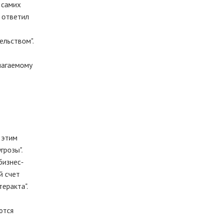
 самих
 ответил
ельством".
лагаемому
 этим
грозы".
бизнес-
й счет
теракта".
ются