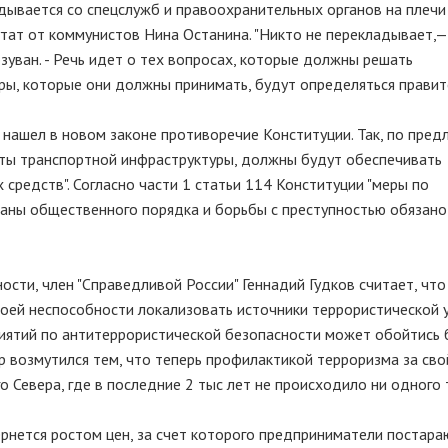
адывается со спецслужб и правоохранительных органов на плечи
утат от коммунистов Нина Останина. "Никто не перекладывает,—
зуван. - Речь идет о тех вопросах, которые должны решать
еры, которые они должны принимать, будут определяться правит
 нашел в новом законе противоречие Конституции. Так, по пред
кты транспортной инфраструктуры, должны будут обеспечивать
 средств". Согласно части 1 статьи 114 Конституции "меры по
раны общественного порядка и борьбы с преступностью обязано
сти, член "Справедливой России" Геннадий Гудков считает, что
оей неспособности локализовать источники террористической у
иятий по антитеррористической безопасности может обойтись 
р возмутился тем, что теперь профилактикой терроризма за сво
 Севера, где в последние 2 тыс лет не происходило ни одного 
ернется ростом цен, за счет которого предприниматели постара