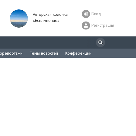
Вход
Авторская колонка
«Есть мнение»
Регистрация
орепортажи
Темы новостей
Конференции