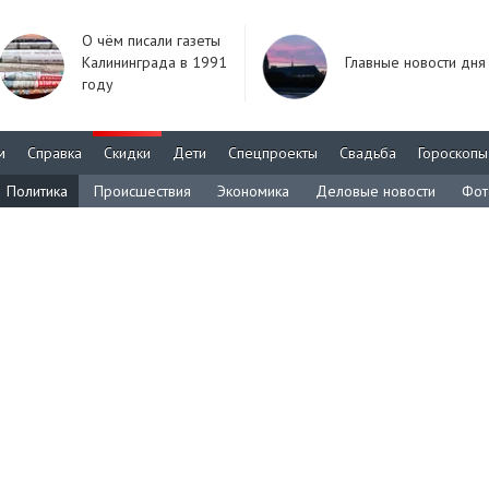
О чём писали газеты
Калининграда в 1991
Главные новости дня
году
м
Справка
Скидки
Дети
Спецпроекты
Свадьба
Гороскопы
Политика
Происшествия
Экономика
Деловые новости
Фот