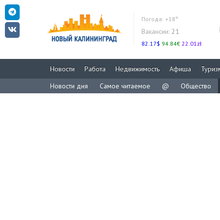
Погода:
+18°
Вакансии:
21
82.17$
94.84€
22.01zł
Новости
Работа
Недвижимость
Афиша
Туриз
Новости дня
Самое читаемое
@
Общество