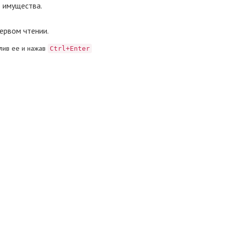
 имущества.
первом чтении.
лив ее и нажав
Ctrl+Enter