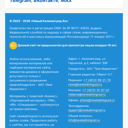
Telegram
,
ВКонтакте
,
MAX
© 2003 - 2026 «Новый Калининград.Ru»
Свидетельство о регистрации СМИ: Эл № ФС77-43520, выдано
Федеральной службой по надзору в сфере связи, информационных
технологий и массовых коммуникаций (Роскомнадзор) 17 января 2011 г.
Данный сайт не предназначен для просмотра лицам младше 18 лет.
18+
Адрес: г. Калининград, ул.
Любое использование, либо
Гаражная, д.2, кабинет 308
копирование материалов или
подборки материалов сайта,
Учредитель: ЗАО "Твик Маркетинг"
элементов дизайна и оформления
Главный редактор: Обрехт О.Г.
допускается только с
Редакция:
+7 (4012) 99-21-76
письменного разрешения
news@newkaliningrad.ru
правообладателя - ЗАО «Твик
Маркетинг».
Реклама:
+7 (4012) 31-07-07
reklama@newkaliningrad.ru
Материалы с пометкой «Бизнес»,
Афиша:
afisha@newkaliningrad.ru
«Партнерский материал», «ПМ»,
«PR», «Спецпроект» - публикуются
Техподдержка:
на правах рекламы.
support@newkaliningrad.ru
Общие вопросы:
Сайт newkaliningrad.ru использует
info@newkaliningrad.ru
файлы cookie. Продолжая работу
с сайтом, вы соглашаетесь на