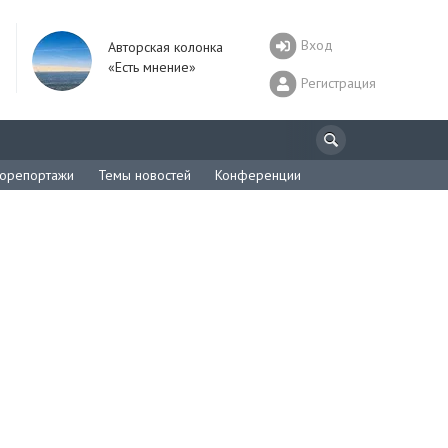
Вход
Авторская колонка
«Есть мнение»
Регистрация
орепортажи
Темы новостей
Конференции