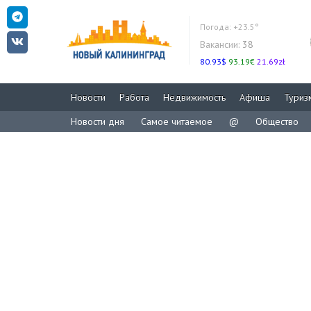
Погода:
+23.5°
Вакансии:
38
80.93$
93.19€
21.69zł
Новости
Работа
Недвижимость
Афиша
Туриз
Новости дня
Самое читаемое
@
Общество