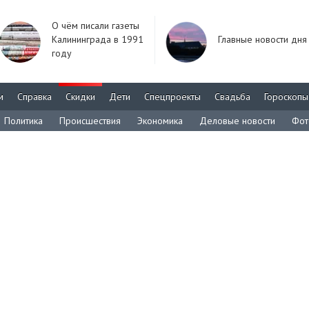
О чём писали газеты
Калининграда в 1991
Главные новости дня
году
м
Справка
Скидки
Дети
Спецпроекты
Свадьба
Гороскопы
Политика
Происшествия
Экономика
Деловые новости
Фот