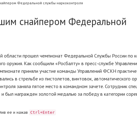
снайпером Федеральной службы наркоконтроля
чшим снайпером Федеральной
ой области прошел чемпионат Федеральной Службы России по 
ого оружия. Как сообщили «Росбалту» в пресс-службе Управлени
емпионате приняли участие команды Управлений ФСКН практиче
ались в стрельбе из пистолетов, винтовок, автоматического ор
онтроля заняла пятое место в командном зачете. Сотрудник спе
о и был награжден золотой медалью за победу в категории сор
лив ее и нажав
Ctrl+Enter