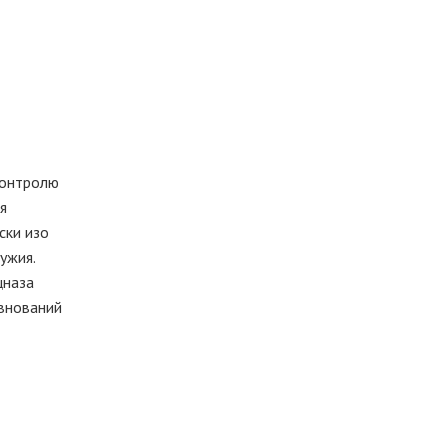
контролю
я
ски изо
ужия.
цназа
евнований