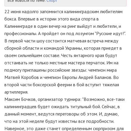
Все новости по теме:
Спорт
22 июня надолго запомнится калининградским любителям
бокса. Впервые в истории этого вида спорта в
Калининграде в один вечер на ринг выйдут и любители, и
профессионалы. А пройдет он под лозунгом "Русские идут!".
В первой части шоу состоится матчевая встреча между
сборной области и командой Украины, которая приедет в
своем сильнейшем составе. Честь янтарного края будут
отстаивать не только местные мастера перчаток. Им на
подмогу приглашены российские звезды: чемпион мира
Матвей Коробов и чемпион Европы Андрей Баланов. Во
второй части боксерской феерии в бой вступит тяжелая
артиллерия.
Максим Бочков, организатор турнира: "Возможно, все-таки
калининградцев будет ожидать титульный бой. Сейчас, в
данный момент, ведутся переговоры об этом. И, думаю,
что на этой неделе будут известны все подробности.
Наверное, это даже станет определенным сюрпризом для