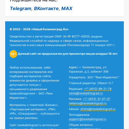
Telegram
,
ВКонтакте
,
MAX
© 2003 - 2026 «Новый Калининград.Ru»
Свидетельство о регистрации СМИ: Эл № ФС77-43520, выдано
Федеральной службой по надзору в сфере связи, информационных
технологий и массовых коммуникаций (Роскомнадзор) 17 января 2011 г.
Данный сайт не предназначен для просмотра лицам младше 18 лет.
18+
Адрес: г. Калининград, ул.
Любое использование, либо
Гаражная, д.2, кабинет 308
копирование материалов или
подборки материалов сайта,
Учредитель: ЗАО "Твик Маркетинг"
элементов дизайна и оформления
Главный редактор: Обрехт О.Г.
допускается только с
Редакция:
+7 (4012) 99-21-76
письменного разрешения
news@newkaliningrad.ru
правообладателя - ЗАО «Твик
Маркетинг».
Реклама:
+7 (4012) 31-07-07
reklama@newkaliningrad.ru
Материалы с пометкой «Бизнес»,
Афиша:
afisha@newkaliningrad.ru
«Партнерский материал», «ПМ»,
«PR», «Спецпроект» - публикуются
Техподдержка:
на правах рекламы.
support@newkaliningrad.ru
Общие вопросы:
Сайт newkaliningrad.ru использует
info@newkaliningrad.ru