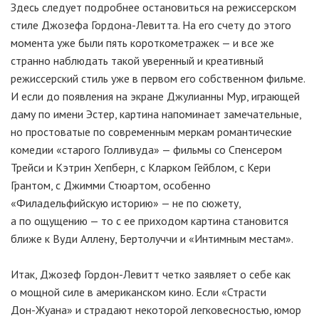
Здесь следует подробнее остановиться на режиссерском
стиле Джозефа
Гордона-Левитта
. На его счету до этого
момента уже были пять короткометражек — и все же
странно наблюдать такой уверенный и креативный
режиссерский стиль уже в первом его собственном фильме.
И если до появления на экране Джулианны Мур, играющей
даму по имени Эстер, картина напоминает замечательные,
но простоватые по современным меркам романтические
комедии «старого Голливуда» — фильмы со Спенсером
Трейси и Кэтрин Хепберн, с Кларком Гейблом, с Кери
Грантом, с Джимми Стюартом, особенно
«Филадельфийскую историю» — не по сюжету,
а по
ощущению
—
то
с ее приходом картина становится
ближе к Вуди Аллену, Бертолуччи и «Интимным местам».
Итак, Джозеф
Гордон-Левитт
четко заявляет о себе как
о мощной силе в американском кино. Если «Страсти
Дон-Жуана
» и страдают некоторой легковесностью, юмор