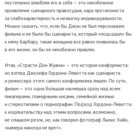
постепенно влюбляя его в себя — это неизбежное
проявление сценарного правосудия, кара протагониста
за слабохарактерность и нехватку индивидуальности.
Можно сказать, что, если бы Джон не был персонажем
фильма и не было бы сценариста, который «подсадил» бы
к нему Барбару, такая женщина все равно появилась бы
в его жизни; он бы ее неизбежно привлек.
Итак, «Страсти Дон Жуана» — это история конформиста;
но взгляд Джозефа
Гордона-Левитта
как сценариста
и режиссера этого самого конформизма лишен. По сути,
фильм — это одна большая насмешка сразу над всем:
пикаперами, гламурными кисами, семейной жизнью
и стереотипами о порнографии. Подход
Гордона-Левитта
к издевательству над этими вопросами, возможно,
не слишком резок, но, как говорил фотограф Льюис Хайн,
«камера никогда не врет».