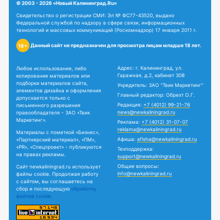
© 2003 - 2026 «Новый Калининград.Ru»
Свидетельство о регистрации СМИ: Эл № ФС77-43520, выдано
Федеральной службой по надзору в сфере связи, информационных
технологий и массовых коммуникаций (Роскомнадзор) 17 января 2011 г.
Данный сайт не предназначен для просмотра лицам младше 18 лет.
18+
Адрес: г. Калининград, ул.
Любое использование, либо
Гаражная, д.2, кабинет 308
копирование материалов или
подборки материалов сайта,
Учредитель: ЗАО "Твик Маркетинг"
элементов дизайна и оформления
Главный редактор: Обрехт О.Г.
допускается только с
Редакция:
+7 (4012) 99-21-76
письменного разрешения
news@newkaliningrad.ru
правообладателя - ЗАО «Твик
Маркетинг».
Реклама:
+7 (4012) 31-07-07
reklama@newkaliningrad.ru
Материалы с пометкой «Бизнес»,
Афиша:
afisha@newkaliningrad.ru
«Партнерский материал», «ПМ»,
«PR», «Спецпроект» - публикуются
Техподдержка:
на правах рекламы.
support@newkaliningrad.ru
Общие вопросы:
Сайт newkaliningrad.ru использует
info@newkaliningrad.ru
файлы cookie. Продолжая работу
с сайтом, вы соглашаетесь на
сбор и последующую
обработку
файлов cookie.