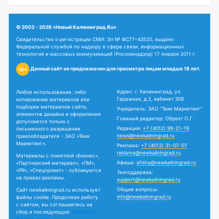
© 2003 - 2026 «Новый Калининград.Ru»
Свидетельство о регистрации СМИ: Эл № ФС77-43520, выдано
Федеральной службой по надзору в сфере связи, информационных
технологий и массовых коммуникаций (Роскомнадзор) 17 января 2011 г.
Данный сайт не предназначен для просмотра лицам младше 18 лет.
18+
Адрес: г. Калининград, ул.
Любое использование, либо
Гаражная, д.2, кабинет 308
копирование материалов или
подборки материалов сайта,
Учредитель: ЗАО "Твик Маркетинг"
элементов дизайна и оформления
Главный редактор: Обрехт О.Г.
допускается только с
Редакция:
+7 (4012) 99-21-76
письменного разрешения
news@newkaliningrad.ru
правообладателя - ЗАО «Твик
Маркетинг».
Реклама:
+7 (4012) 31-07-07
reklama@newkaliningrad.ru
Материалы с пометкой «Бизнес»,
Афиша:
afisha@newkaliningrad.ru
«Партнерский материал», «ПМ»,
«PR», «Спецпроект» - публикуются
Техподдержка:
на правах рекламы.
support@newkaliningrad.ru
Общие вопросы:
Сайт newkaliningrad.ru использует
info@newkaliningrad.ru
файлы cookie. Продолжая работу
с сайтом, вы соглашаетесь на
сбор и последующую
обработку