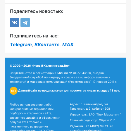
Поделитесь новостью:
Подпишитесь на нас:
Telegram
,
ВКонтакте
,
MAX
© 2003 - 2026 «Новый Калининград.Ru»
Свидетельство о регистрации СМИ: Эл № ФС77-43520, выдано
Федеральной службой по надзору в сфере связи, информационных
технологий и массовых коммуникаций (Роскомнадзор) 17 января 2011 г.
Данный сайт не предназначен для просмотра лицам младше 18 лет.
18+
Адрес: г. Калининград, ул.
Любое использование, либо
Гаражная, д.2, кабинет 308
копирование материалов или
подборки материалов сайта,
Учредитель: ЗАО "Твик Маркетинг"
элементов дизайна и оформления
Главный редактор: Обрехт О.Г.
допускается только с
Редакция:
+7 (4012) 99-21-76
письменного разрешения
news@newkaliningrad.ru
правообладателя - ЗАО «Твик