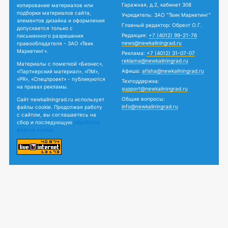
Гаражная, д.2, кабинет 308
копирование материалов или
подборки материалов сайта,
Учредитель: ЗАО "Твик Маркетинг"
элементов дизайна и оформления
Главный редактор: Обрехт О.Г.
допускается только с
Редакция:
+7 (4012) 99-21-76
письменного разрешения
news@newkaliningrad.ru
правообладателя - ЗАО «Твик
Маркетинг».
Реклама:
+7 (4012) 31-07-07
reklama@newkaliningrad.ru
Материалы с пометкой «Бизнес»,
Афиша:
afisha@newkaliningrad.ru
«Партнерский материал», «ПМ»,
«PR», «Спецпроект» - публикуются
Техподдержка:
на правах рекламы.
support@newkaliningrad.ru
Общие вопросы:
Сайт newkaliningrad.ru использует
info@newkaliningrad.ru
файлы cookie. Продолжая работу
с сайтом, вы соглашаетесь на
сбор и последующую
обработку
файлов cookie.