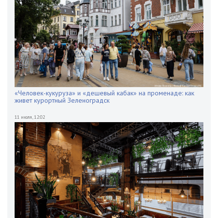
«Человек-кукуруза» и «дешевый кабак» на променаде: как
живет курортный Зеленоградск
11 июля
,
12:02